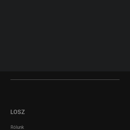
FELIRATKOZOM
KERESÉS
KÉRJEN AJÁNLATOT!
AJÁNLATKÉRÉS
LOSZ
Rólunk