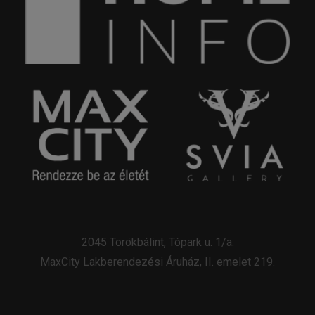
2045 Törökbálint, Tópark u. 1/a.
MaxCity Lakberendezési Áruház, II. emelet 219.