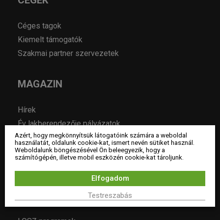
CÉGEK
Céges tagok
Kiemelt támogatók
Szakmai partner szervezetek
MAGAZIN
Hírek
Év lakberendezője pályázatok
Azért, hogy megkönnyítsük látogatóink számára a weboldal
Pályázatok
használatát, oldalunk cookie-kat, ismert nevén sütiket használ.
Weboldalunk böngészésével Ön beleegyezik, hogy a
Álláshirdetés
számítógépén, illetve mobil eszközén cookie-kat tároljunk.
Archívum
Elfogadom
ESEMÉNYEK
Testreszabás