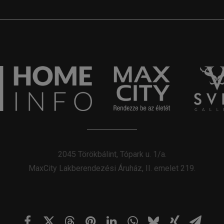
2045 Törökbálint, Tópark u. 1/a.
MaxCity Lakberendezési Áruház, II. emelet 219.