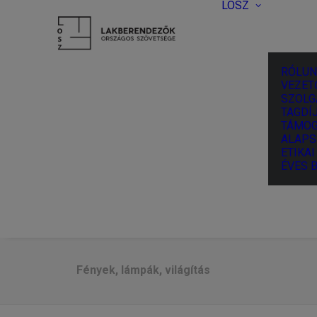
LOSZ
RÓLUN
VEZET
SZOLG
TAGDÍJ
TÁMOG
ALAPS
ETIKA
ÉVES 
Fények, lámpák, világítás