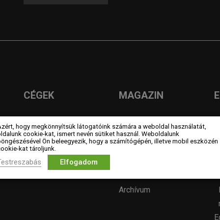
CÉGEK
MAGAZIN
Céges tagok
Hírek
L
Azért, hogy megkönnyítsük látogatóink számára a weboldal használatát,
ldalunk cookie-kat, ismert nevén sütiket használ. Weboldalunk
Kiemelt támogatók
Év lakberendezője
böngészésével Ön beleegyezik, hogy a számítógépén, illetve mobil eszközén
Szakmai partner
pályázatok
ookie-kat tároljunk.
Testreszabás
Elfogadom
szervezetek
Pályázatok
Álláshirdetés
Archívum
E