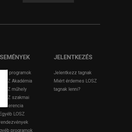
ESEMÉNYEK
JELENTKEZÉS
OSZ programok
Jelentkezz tagnak
LOSZ Akadémia
Miért érdemes LOSZ
LOSZ műhely
tagnak lenni?
LOSZ szakmai
konferencia
Egyéb LOSZ
rendezvények
gyéb programok