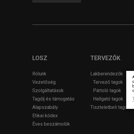
LOSZ
TERVEZŐK
Rólunk
Lakberendezők
o
Vezetőség
Tervező tagok
Szolgáltatások
Pártoló tagok
c
Tagdíj és támogatás
Hallgató tagok
Alapszabály
Tiszteletbeli tagok
Etikai kódex
Éves beszámolók