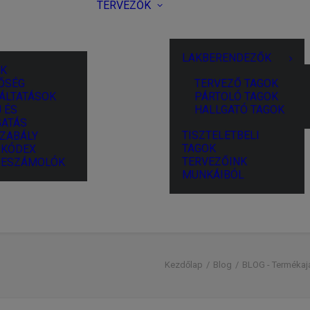
TERVEZŐK
LAKBERENDEZŐK
K
ŐSÉG
TERVEZŐ TAGOK
ÁLTATÁSOK
PÁRTOLÓ TAGOK
 ÉS
HALLGATÓ TAGOK
ATÁS
TISZTELETBELI
ZABÁLY
TAGOK
I KÓDEX
TERVEZŐINK
BESZÁMOLÓK
MUNKÁIBÓL
Kezdőlap
Blog
BLOG - Termékaj