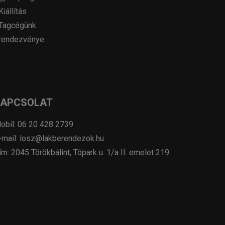
Kiállítás
Tagcégünk
rendezvénye
KAPCSOLAT
obil: 06 20 428 2739
-mail: losz@lakberendezok.hu
ím: 2045 Törökbálint, Tópark u. 1/a II. emelet 219.