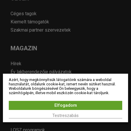
Céges tagok
Kiemelt támogatók
Szakmai partner szervezetek
MAGAZIN
Hírek
Év lakberendezője pályázatok
Pályázatok
Azért, hogy megkönnyítsük látogatóink számára a weboldal
használatát, oldalunk cookie-kat, ismert nevén sütiket használ.
Álláshirdetés
Weboldalunk böngészésével Ön beleegyezik, hogy a
számítógépén, illetve mobil eszközén cookie-kat tároljunk.
Archívum
Elfogadom
ESEMÉNYEK
Testreszabás
LOSZ programok