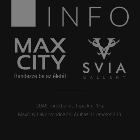
2045 Törökbálint, Tópark u. 1/a.
MaxCity Lakberendezési Áruház, II. emelet 219.