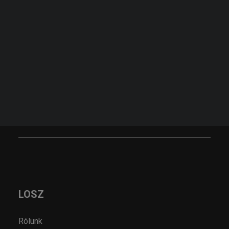
FELIRATKOZOM
KERESÉS
KÉRJEN AJÁNLATOT!
AJÁNLATKÉRÉS
LOSZ
Rólunk