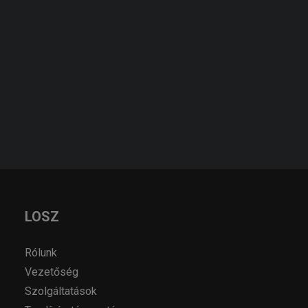
KÉRJEN AJÁNLATOT!
KERESÉS
AJÁNLATKÉRÉS
LOSZ
Rólunk
Vezetőség
Szolgáltatások