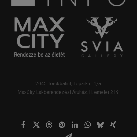
2045 Törökbálint, Tópark u. 1/a.
MaxCity Lakberendezési Áruház, II. emelet 219.