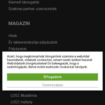
Kiemelt támogatók
Szakmai partner szervezetek
MAGAZIN
Hírek
Év lakberendezője pályázatok
Pályázatok
Álláshirdetés
Azért, hogy megkönnyítsük látogatóink számára a weboldal
használatát, oldalunk cookie-kat, ismert nevén sütiket használ.
Archívum
Weboldalunk böngészésével Ön beleegyezik, hogy a
számítógépén, illetve mobil eszközén cookie-kat tároljunk.
ESEMÉNYEK
Elfogadom
Testreszabás
LOSZ programok
LOSZ Akadémia
LOSZ műhely