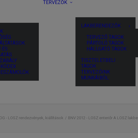
TERVEZŐK
LAKBERENDEZŐK
K
ŐSÉG
TERVEZŐ TAGOK
ÁLTATÁSOK
PÁRTOLÓ TAGOK
 ÉS
HALLGATÓ TAGOK
ATÁS
TISZTELETBELI
ZABÁLY
TAGOK
I KÓDEX
TERVEZŐINK
BESZÁMOLÓK
MUNKÁIBÓL
OG - LOSZ rendezvények, kiállítások
BNV 2012 - LOSZ enteriőr A LOSZ lakber