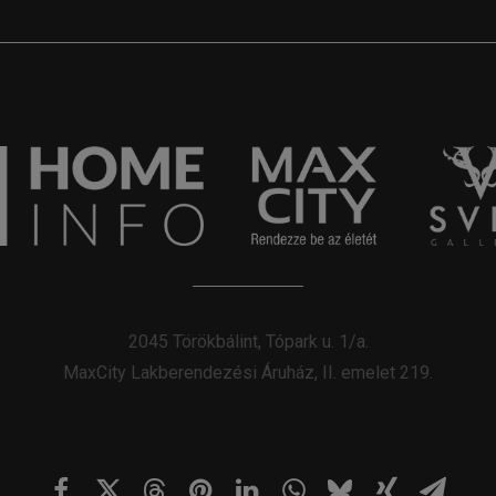
2045 Törökbálint, Tópark u. 1/a.
MaxCity Lakberendezési Áruház, II. emelet 219.