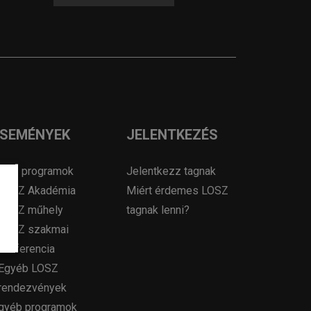
ESEMÉNYEK
JELENTKEZÉS
OSZ programok
Jelentkezz tagnak
LOSZ Akadémia
Miért érdemes LOSZ
LOSZ műhely
tagnak lenni?
LOSZ szakmai
konferencia
Egyéb LOSZ
rendezvények
gyéb programok