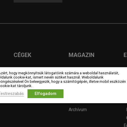
CÉGEK
MAGAZIN
Céges tagok
Hírek
L
Azért, hogy megkönnyítsük látogatóink számára a weboldal használatát,
ldalunk cookie-kat, ismert nevén sütiket használ. Weboldalunk
Kiemelt támogatók
Év lakberendezője
böngészésével Ön beleegyezik, hogy a számítógépén, illetve mobil eszközén
Szakmai partner
pályázatok
ookie-kat tároljunk.
Testreszabás
Elfogadom
szervezetek
Pályázatok
Álláshirdetés
Archívum
E