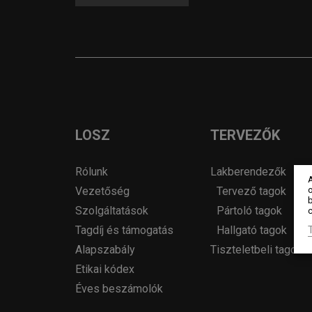
LOSZ
TERVEZŐK
Rólunk
Lakberendezők
o
Vezetőség
Tervező tagok
Szolgáltatások
Pártoló tagok
c
Tagdíj és támogatás
Hallgató tagok
Alapszabály
Tiszteletbeli tagok
Etikai kódex
Éves beszámolók