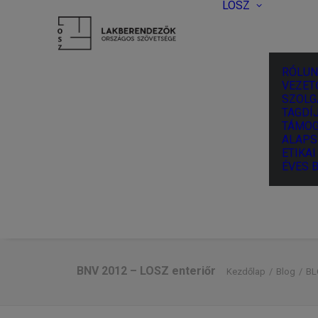
LOSZ
RÓLUN
VEZET
SZOLG
TAGDÍJ
TÁMOG
ALAPS
ETIKA
ÉVES 
BNV 2012 – LOSZ enteriőr
Kezdőlap
Blog
BL