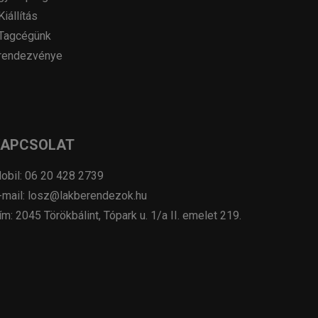
Kiállítás
Tagcégünk
rendezvénye
KAPCSOLAT
obil: 06 20 428 2739
-mail: losz@lakberendezok.hu
ím: 2045 Törökbálint, Tópark u. 1/a II. emelet 219.