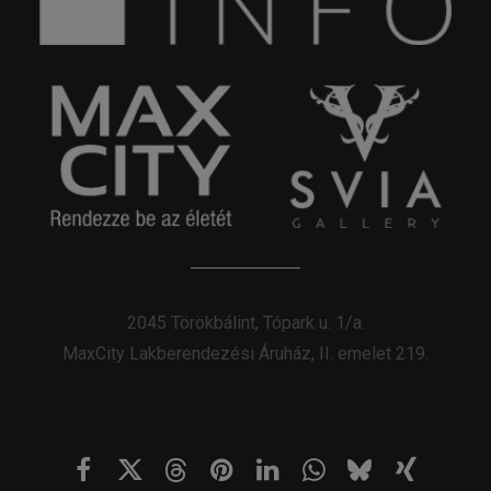
2045 Törökbálint, Tópark u. 1/a.
MaxCity Lakberendezési Áruház, II. emelet 219.