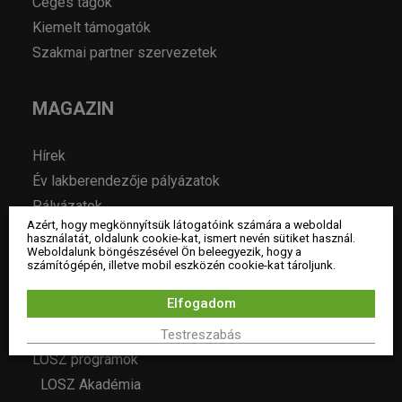
Céges tagok
Kiemelt támogatók
Szakmai partner szervezetek
MAGAZIN
Hírek
Év lakberendezője pályázatok
Pályázatok
Azért, hogy megkönnyítsük látogatóink számára a weboldal
Álláshirdetés
használatát, oldalunk cookie-kat, ismert nevén sütiket használ.
Weboldalunk böngészésével Ön beleegyezik, hogy a
Archívum
számítógépén, illetve mobil eszközén cookie-kat tároljunk.
Elfogadom
ESEMÉNYEK
Testreszabás
LOSZ programok
LOSZ Akadémia