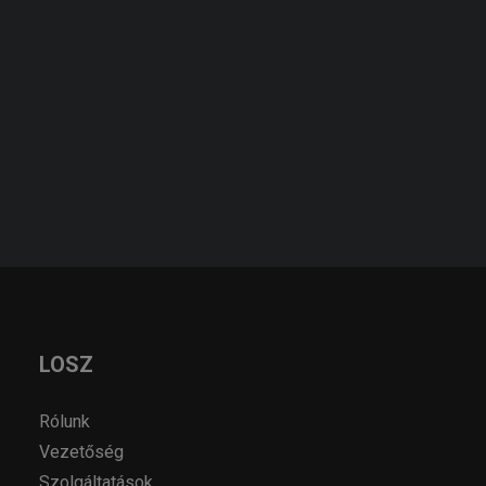
KERESÉS
KÉRJEN AJÁNLATOT!
AJÁNLATKÉRÉS
LOSZ
Rólunk
Vezetőség
Szolgáltatások