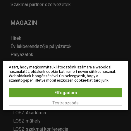
Szakmai partner szervezetek
MAGAZIN
Hírek
Év lakberendezője pályázatok
Pályázatok
Álláshirdetés
Azért, hogy megkönnyítsük látogatóink számára a weboldal
Archívum
használatát, oldalunk cookie-kat, ismert nevén sütiket használ.
Weboldalunk böngészésével Ön beleegyezik, hogy a
számítógépén, illetve mobil eszközén cookie-kat tároljunk.
ESEMÉNYEK
Elfogadom
Testreszabás
LOSZ programok
LOSZ Akadémia
LOSZ műhely
LOSZ szakmai konferencia