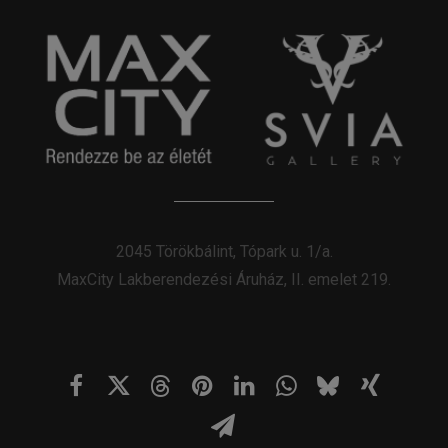
2045 Törökbálint, Tópark u. 1/a.
MaxCity Lakberendezési Áruház, II. emelet 219.