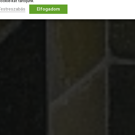
ookie-kat tároljunk.
Testreszabás
Elfogadom