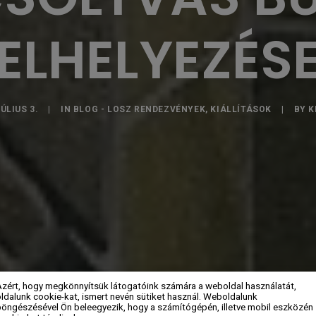
ELHELYEZÉS
JÚLIUS 3.
|
IN
BLOG - LOSZ RENDEZVÉNYEK, KIÁLLÍTÁSOK
|
BY
K
Azért, hogy megkönnyítsük látogatóink számára a weboldal használatát,
ldalunk cookie-kat, ismert nevén sütiket használ. Weboldalunk
böngészésével Ön beleegyezik, hogy a számítógépén, illetve mobil eszközén