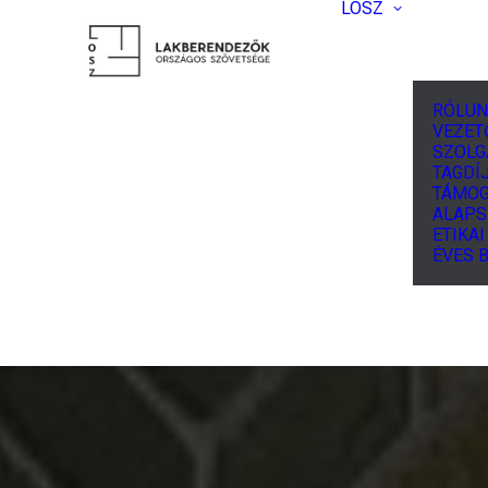
LOSZ
RÓLUN
VEZET
SZOLG
TAGDÍJ
TÁMOG
ALAPS
ETIKA
ÉVES 