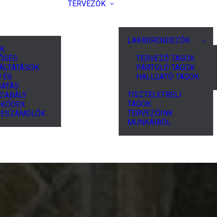
TERVEZŐK
LAKBERENDEZŐK
K
ŐSÉG
TERVEZŐ TAGOK
ÁLTATÁSOK
PÁRTOLÓ TAGOK
 ÉS
HALLGATÓ TAGOK
ATÁS
TISZTELETBELI
ZABÁLY
TAGOK
I KÓDEX
TERVEZŐINK
BESZÁMOLÓK
MUNKÁIBÓL