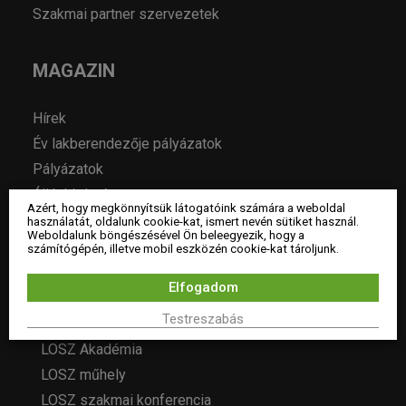
Szakmai partner szervezetek
MAGAZIN
Hírek
Év lakberendezője pályázatok
Pályázatok
Álláshirdetés
Azért, hogy megkönnyítsük látogatóink számára a weboldal
Archívum
használatát, oldalunk cookie-kat, ismert nevén sütiket használ.
Weboldalunk böngészésével Ön beleegyezik, hogy a
számítógépén, illetve mobil eszközén cookie-kat tároljunk.
ESEMÉNYEK
Elfogadom
Testreszabás
LOSZ programok
LOSZ Akadémia
LOSZ műhely
LOSZ szakmai konferencia