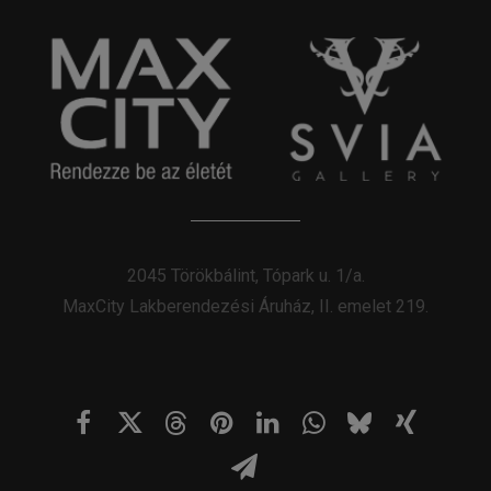
2045 Törökbálint, Tópark u. 1/a.
MaxCity Lakberendezési Áruház, II. emelet 219.