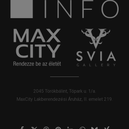
2045 Törökbálint, Tópark u. 1/a.
MaxCity Lakberendezési Áruház, II. emelet 219.