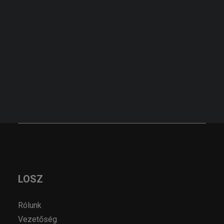
KERESÉS
KÉRJEN AJÁNLATOT!
AJÁNLATKÉRÉS
LOSZ
Rólunk
Vezetőség