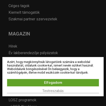
Céges tagok
Kiemelt támogatók
Szakmai partner szervezetek
MAGAZIN
Hírek
Év lakberendezője pályázatok
Pályázatok
Azért, hogy megkönnyítsük látogatóink számára a weboldal
használatát, oldalunk cookie-kat, ismert nevén sütiket használ.
Álláshirdetés
Weboldalunk böngészésével Ön beleegyezik, hogy a
Archívum
számítógépén, illetve mobil eszközén cookie-kat tároljunk.
Elfogadom
ESEMÉNYEK
Testreszabás
LOSZ programok