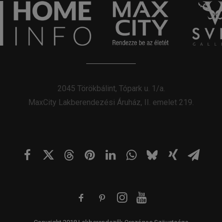
2045 Törökbálint, Tópark u. 1/a.
MaxCity Lakberendezési Áruház, II. emelet 219.