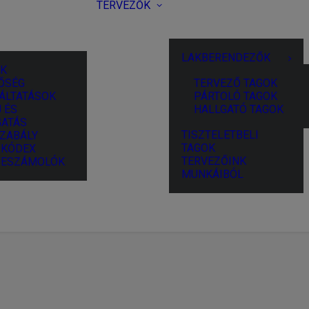
TERVEZŐK
LAKBERENDEZŐK
K
ŐSÉG
TERVEZŐ TAGOK
ÁLTATÁSOK
PÁRTOLÓ TAGOK
 ÉS
HALLGATÓ TAGOK
ATÁS
TISZTELETBELI
ZABÁLY
TAGOK
I KÓDEX
TERVEZŐINK
BESZÁMOLÓK
MUNKÁIBÓL