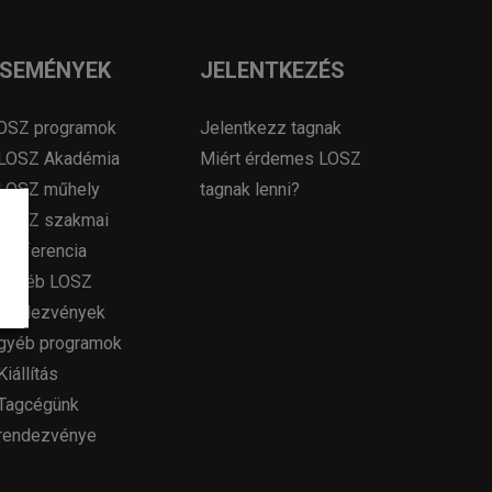
ESEMÉNYEK
JELENTKEZÉS
OSZ programok
Jelentkezz tagnak
LOSZ Akadémia
Miért érdemes LOSZ
LOSZ műhely
tagnak lenni?
LOSZ szakmai
konferencia
Egyéb LOSZ
rendezvények
gyéb programok
Kiállítás
Tagcégünk
rendezvénye