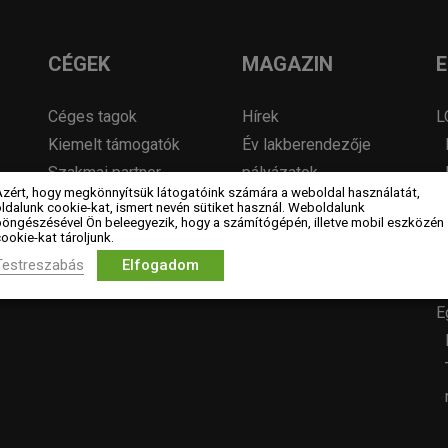
CÉGEK
MAGAZIN
Céges tagok
Hírek
L
Kiemelt támogatók
Év lakberendezője
Szakmai partner
pályázatok
Azért, hogy megkönnyítsük látogatóink számára a weboldal használatát,
szervezetek
Pályázatok
ldalunk cookie-kat, ismert nevén sütiket használ. Weboldalunk
böngészésével Ön beleegyezik, hogy a számítógépén, illetve mobil eszközén
Álláshirdetés
ookie-kat tároljunk.
Archívum
Testreszabás
Elfogadom
E