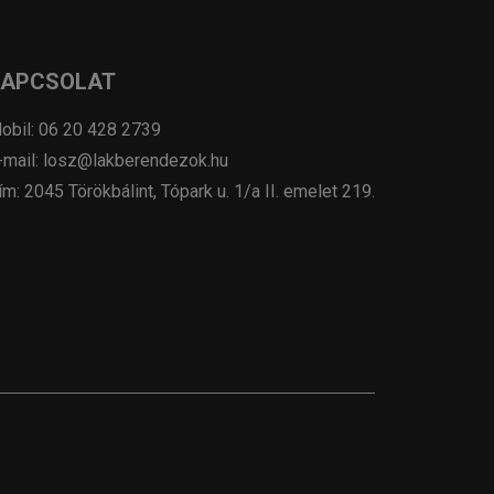
KAPCSOLAT
obil: 06 20 428 2739
-mail: losz@lakberendezok.hu
ím: 2045 Törökbálint, Tópark u. 1/a II. emelet 219.