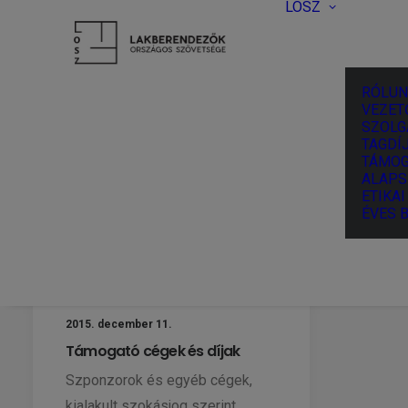
LOSZ
RÓLUN
VEZET
SZOLG
TAGDÍJ
TÁMOG
ALAPS
ETIKA
ÉVES 
2015. december 11.
Támogató cégek és díjak
Szponzorok és egyéb cégek,
kialakult szokásjog szerint,…