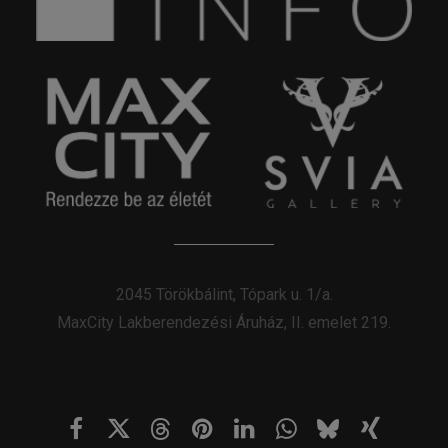
2045 Törökbálint, Tópark u. 1/a.
MaxCity Lakberendezési Áruház, II. emelet 219.