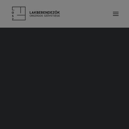
RÓLUNK
VEZETŐSÉG
SZOLGÁLTATÁSOK
TAGDÍJ ÉS TÁMOGATÁS
ALAPSZABÁLY
ETIKAI KÓDEX
ÉVES BESZÁMOLÓK
LAKBERENDEZŐK
TERVEZŐ TAGOK
PÁRTOLÓ TAGOK
HALLGATÓ TAGOK
TISZTELETBELI TAGOK
TERVEZŐINK MUNKÁIBÓL
CÉGES TAGOK
KIEMELT TÁMOGATÓK
2024. április 23.
SZAKMAI PARTNER SZERVEZETEK
Részletek hamarosan
TERMÉKEK