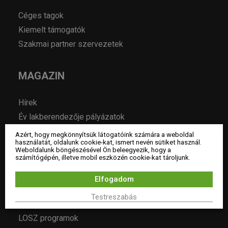
Céges tagok
Kiemelt támogatók
Szakmai partner szervezetek
MAGAZIN
Hírek
Év lakberendezője pályázatok
Pályázatok
Azért, hogy megkönnyítsük látogatóink számára a weboldal
használatát, oldalunk cookie-kat, ismert nevén sütiket használ.
Álláshirdetés
Weboldalunk böngészésével Ön beleegyezik, hogy a
számítógépén, illetve mobil eszközén cookie-kat tároljunk.
Archívum
Elfogadom
ESEMÉNYEK
Testreszabás
LOSZ programok