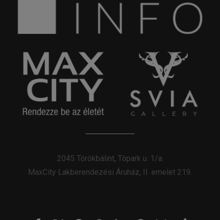
2045 Törökbálint, Tópark u. 1/a.
MaxCity Lakberendezési Áruház, II. emelet 219.