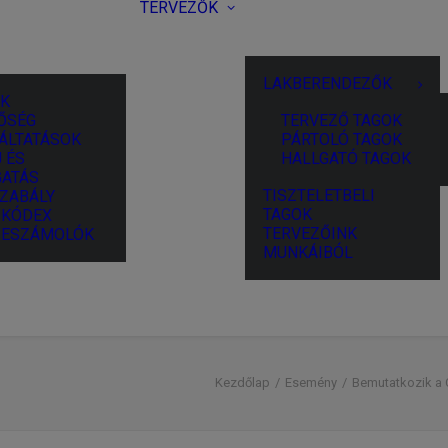
TERVEZŐK
LAKBERENDEZŐK
K
ŐSÉG
TERVEZŐ TAGOK
ÁLTATÁSOK
PÁRTOLÓ TAGOK
 ÉS
HALLGATÓ TAGOK
ATÁS
TISZTELETBELI
ZABÁLY
TAGOK
I KÓDEX
TERVEZŐINK
BESZÁMOLÓK
MUNKÁIBÓL
Kezdőlap
Esemény
Bemutatkozik a 