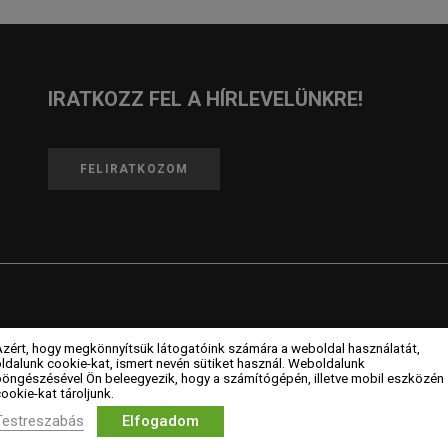
IRATKOZZ FEL A HÍRLEVELÜNKRE!
FELIRATKOZOM
Azért, hogy megkönnyítsük látogatóink számára a weboldal használatát,
ldalunk cookie-kat, ismert nevén sütiket használ. Weboldalunk
CÉGEK
MAGAZIN
böngészésével Ön beleegyezik, hogy a számítógépén, illetve mobil eszközén
ookie-kat tároljunk.
Testreszabás
Elfogadom
Céges tagok
Hírek
L