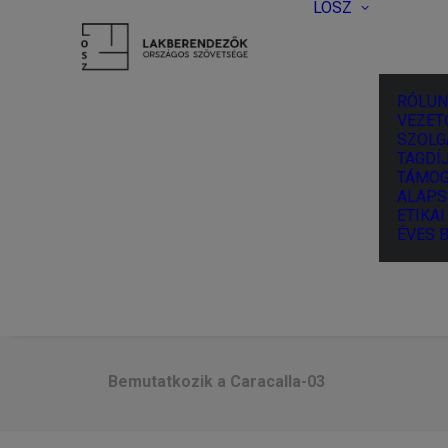
LOSZ
RÓLUN
VEZET
SZOLG
TAGDÍJ
TÁMOG
ALAPS
ETIKA
ÉVES 
Bemutatkozik a Caracalla-03