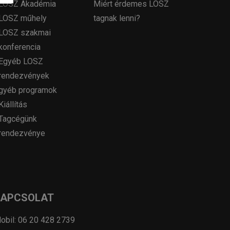
LOSZ Akadémia
Miért érdemes LOSZ
LOSZ műhely
tagnak lenni?
LOSZ szakmai
konferencia
Egyéb LOSZ
rendezvények
gyéb programok
Kiállítás
Tagcégünk
rendezvénye
KAPCSOLAT
obil: 06 20 428 2739