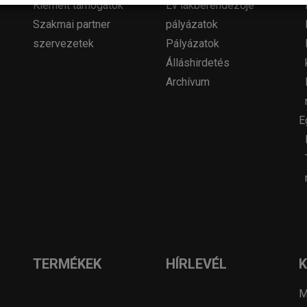
Kiemelt támogatók
Év lakberendezője
Szakmai partner
pályázatok
szervezetek
Pályázatok
Álláshirdetés
Archívum
E
TERMÉKEK
HÍRLEVÉL
M