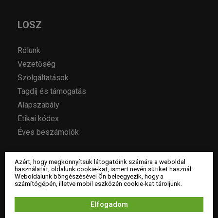
LOSZ
Rólunk
Vezetőség
Szolgáltatások
Tagdíj és támogatás
Alapszabály
Etikai kódex
Éves beszámolók
TERVEZŐK
Azért, hogy megkönnyítsük látogatóink számára a weboldal
használatát, oldalunk cookie-kat, ismert nevén sütiket használ.
Weboldalunk böngészésével Ön beleegyezik, hogy a
számítógépén, illetve mobil eszközén cookie-kat tároljunk.
Lakberendezők
Tervező tagok
Elfogadom
Pártoló tagok