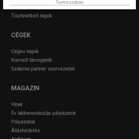
Testreszabás
Hallgató tagok
Tiszteletbeli tagok
CÉGEK
Céges tagok
Kiemelt támogatók
Szakmai partner szervezetek
MAGAZIN
Hírek
Év lakberendezője pályázatok
Pályázatok
Álláshirdetés