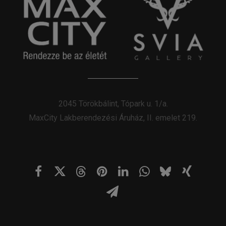
2045 Törökbálint, Tópark u. 1/a.
MaxCity Lakberendezési Áruház, II. emelet 219.