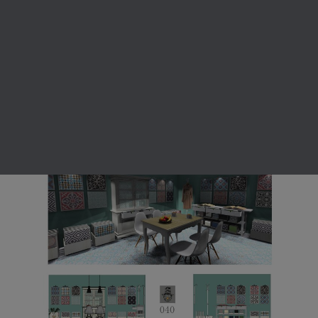
KERESÉS
(A képre kattintva a tablót kinagyítva is meg lehet
tekinteni!)
Pályázati anyag: