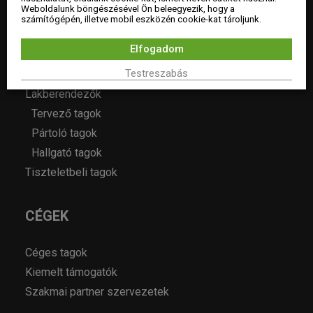
Weboldalunk böngészésével Ön beleegyezik, hogy a
Éves beszámolók
számítógépén, illetve mobil eszközén cookie-kat tároljunk.
Elfogadom
TERVEZŐK
Testreszabás
Lakberendezők
Tervező tagok
Pártoló tagok
Hallgató tagok
Tiszteletbeli tagok
CÉGEK
Céges tagok
Kiemelt támogatók
Szakmai partner szervezetek