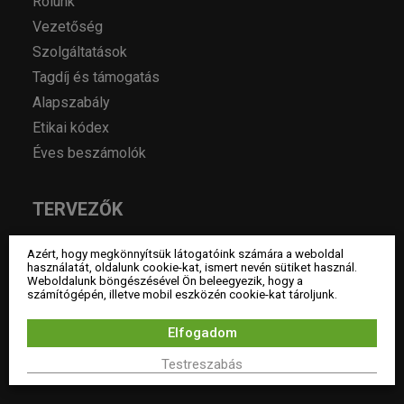
Rólunk
Vezetőség
Szolgáltatások
Tagdíj és támogatás
Alapszabály
Etikai kódex
Éves beszámolók
TERVEZŐK
Azért, hogy megkönnyítsük látogatóink számára a weboldal
Lakberendezők
használatát, oldalunk cookie-kat, ismert nevén sütiket használ.
Tervező tagok
Weboldalunk böngészésével Ön beleegyezik, hogy a
számítógépén, illetve mobil eszközén cookie-kat tároljunk.
Pártoló tagok
Hallgató tagok
Elfogadom
Tiszteletbeli tagok
Testreszabás