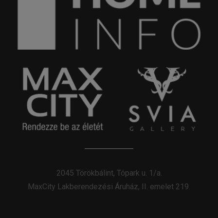
2045 Törökbálint, Tópark u. 1/a.
MaxCity Lakberendezési Áruház, II. emelet 219.