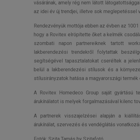
vásárának, amely rég nem látott látogatottságga
az idei év új trendjei, illetve sok meglepetéssel
Rendezvényük mottója ebben az évben az 1001 é
hogy a Rovitex elröpítette őket a kelmék csodál
szombati napon partnereiknek tartott wor
lakberendezési trendekről folytattak beszél
segítségével tapasztalatokat cseréltek a jelen
belül a lakberendezési stílusok és a környez
stílusirányzatok hatása a magyarországi termék 
A Rovitex Homedeco Group saját gyártású tex
árukínálatot is melyek forgalmazásával kilenc to
A partnerek visszajelzései alapján a kiállí
árukínálat, szervezés és vendéglátás vonatkozá
Fotók: Szita Tamás by Szitafotó