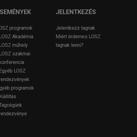
ESEMÉNYEK
JELENTKEZÉS
OSZ programok
Jelentkezz tagnak
LOSZ Akadémia
Miért érdemes LOSZ
LOSZ műhely
tagnak lenni?
LOSZ szakmai
konferencia
Egyéb LOSZ
rendezvények
gyéb programok
Kiállítás
Tagcégünk
rendezvénye