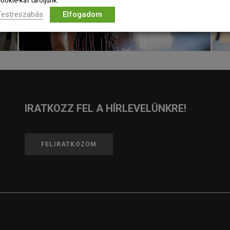
ookie-kat tároljunk.
Testreszabás
Elfogadom
IRATKOZZ FEL A HÍRLEVELÜNKRE!
FELIRATKOZOM