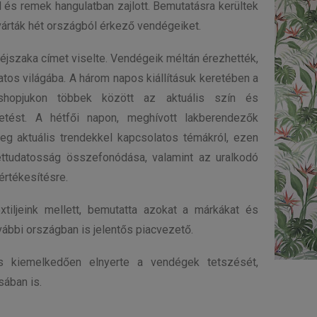
l és remek hangulatban zajlott. Bemutatásra kerültek
 várták hét országból érkező vendégeiket.
jszaka címet viselte. Vendégeik méltán érezhették,
atos világába. A három napos kiállításuk keretében a
kshopjukon többek között az aktuális szín és
getést. A hétfői napon, meghívott lakberendezők
leg aktuális trendekkel kapcsolatos témákról, ezen
ettudatosság összefonódása, valamint az uralkodó
értékesítésre.
tiljeink mellett, bemutatta azokat a márkákat és
vábbi országban is jelentős piacvezető.
tás kiemelkedően elnyerte a vendégek tetszését,
sában is.