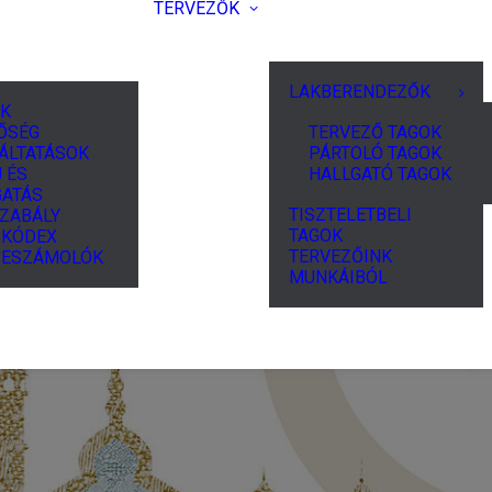
TERVEZŐK
LAKBERENDEZŐK
K
ŐSÉG
TERVEZŐ TAGOK
ÁLTATÁSOK
PÁRTOLÓ TAGOK
 ÉS
HALLGATÓ TAGOK
ATÁS
TISZTELETBELI
ZABÁLY
TAGOK
I KÓDEX
TERVEZŐINK
BESZÁMOLÓK
MUNKÁIBÓL