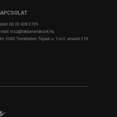
KAPCSOLAT
obil: 06 20 428 2739
-mail: losz@lakberendezok.hu
ím: 2045 Törökbálint, Tópark u. 1/a II. emelet 219.