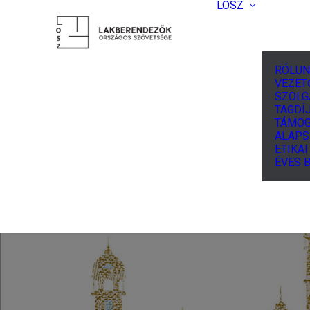
LOSZ
RÓLUN
VEZET
SZOLG
TAGDÍJ
TÁMOG
ALAPS
ETIKA
ÉVES 