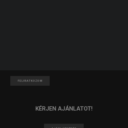
KERESÉS
JELENTKEZZ TAGNAK!
JELENTKEZEM
IRATKOZZ FEL A HÍRLEVELÜNKRE!
FELIRATKOZOM
KÉRJEN AJÁNLATOT!