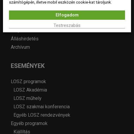
számítógépén, illetve mobil eszközén cookie-kat tároljunk.
Hírek
Elfogadom
Év lakberendezője pályázatok
Testreszabás
Pályázatok
Álláshirdetés
Archívum
ESEMÉNYEK
LOSZ programok
LOSZ Akadémia
LOSZ műhely
LOSZ szakmai konferencia
Egyéb LOSZ rendezvények
Egyéb programok
Kiállítás