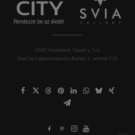
2045 Törökbálint, Tópark u. 1/a.
MaxCity Lakberendezési Áruház, II. emelet 219.