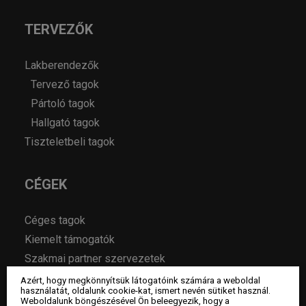
TERVEZŐK
Lakberendezők
Tervező tagok
Pártoló tagok
Hallgató tagok
Tiszteletbeli tagok
CÉGEK
Céges tagok
Kiemelt támogatók
Szakmai partner szervezetek
Azért, hogy megkönnyítsük látogatóink számára a weboldal
használatát, oldalunk cookie-kat, ismert nevén sütiket használ.
MAGAZIN
Weboldalunk böngészésével Ön beleegyezik, hogy a