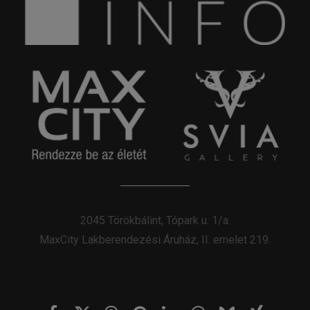
2045 Törökbálint, Tópark u. 1/a.
MaxCity Lakberendezési Áruház, II. emelet 219.