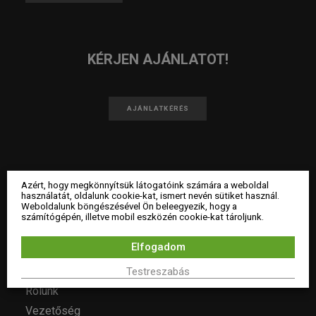
KÉRJEN AJÁNLATOT!
AJÁNLATKÉRÉS
Azért, hogy megkönnyítsük látogatóink számára a weboldal
használatát, oldalunk cookie-kat, ismert nevén sütiket használ.
Weboldalunk böngészésével Ön beleegyezik, hogy a
számítógépén, illetve mobil eszközén cookie-kat tároljunk.
Elfogadom
LOSZ
Testreszabás
Rólunk
Vezetőség