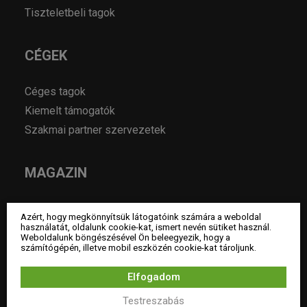
Tiszteletbeli tagok
CÉGEK
Céges tagok
Kiemelt támogatók
Szakmai partner szervezetek
MAGAZIN
Hírek
Azért, hogy megkönnyítsük látogatóink számára a weboldal
Év lakberendezője pályázatok
használatát, oldalunk cookie-kat, ismert nevén sütiket használ.
Weboldalunk böngészésével Ön beleegyezik, hogy a
Pályázatok
számítógépén, illetve mobil eszközén cookie-kat tároljunk.
Álláshirdetés
Elfogadom
Archívum
Testreszabás