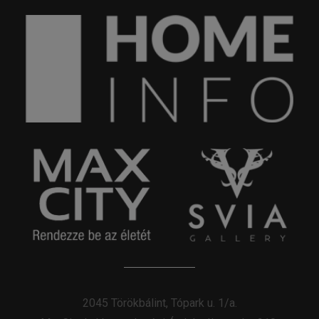
2045 Törökbálint, Tópark u. 1/a.