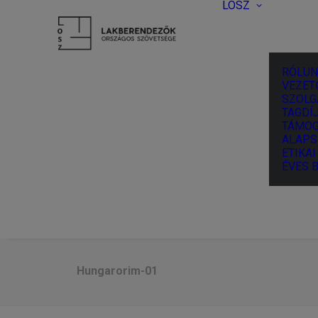
LOSZ
RÓLUN
VEZET
SZOLG
TAGDÍJ
TÁMOG
ALAPS
ETIKA
ÉVES 
Hungarorim-01