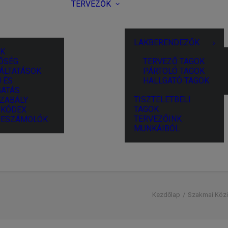
TERVEZŐK
LAKBERENDEZŐK
K
ŐSÉG
TERVEZŐ TAGOK
ÁLTATÁSOK
PÁRTOLÓ TAGOK
 ÉS
HALLGATÓ TAGOK
ATÁS
TISZTELETBELI
ZABÁLY
TAGOK
I KÓDEX
TERVEZŐINK
BESZÁMOLÓK
MUNKÁIBÓL
Kezdőlap
Szakmai Köz