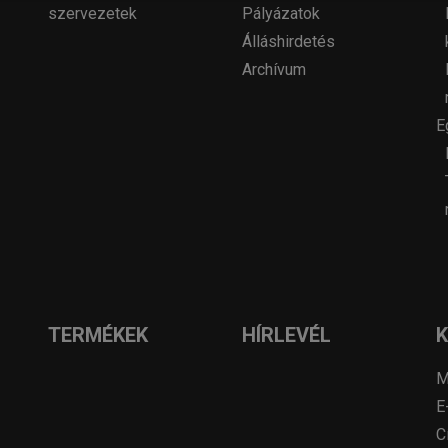
szervezetek
Pályázatok
Álláshirdetés
Archívum
E
TERMÉKEK
HÍRLEVÉL
M
E
C