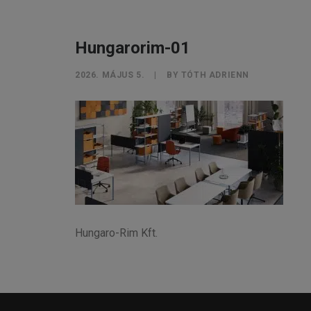
Hungarorim-01
2026. MÁJUS 5.
|
BY
TÓTH ADRIENN
Hungaro-Rim Kft.