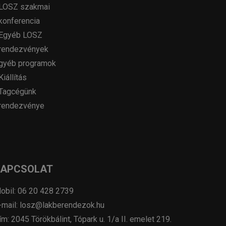
LOSZ szakmai
konferencia
Egyéb LOSZ
rendezvények
gyéb programok
Kiállítás
Tagcégünk
rendezvénye
KAPCSOLAT
obil: 06 20 428 2739
-mail: losz@lakberendezok.hu
ím: 2045 Törökbálint, Tópark u. 1/a II. emelet 219.