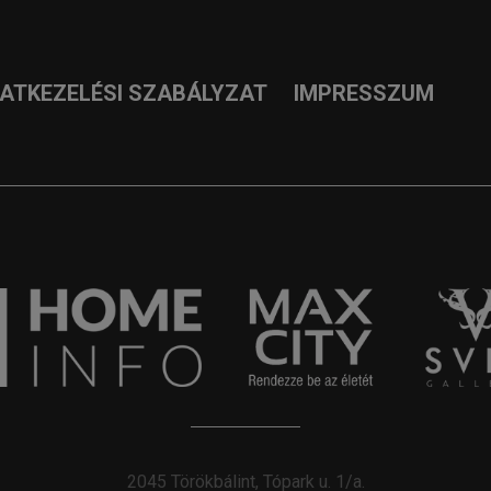
DATKEZELÉSI SZABÁLYZAT
IMPRESSZUM
2045 Törökbálint, Tópark u. 1/a.