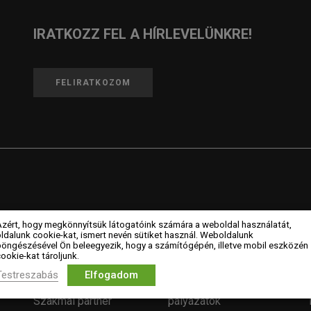
IRATKOZZ FEL A HÍRLEVELÜNKRE!
FELIRATKOZOM
CÉGEK
MAGAZIN
Azért, hogy megkönnyítsük látogatóink számára a weboldal használatát,
ldalunk cookie-kat, ismert nevén sütiket használ. Weboldalunk
böngészésével Ön beleegyezik, hogy a számítógépén, illetve mobil eszközén
ookie-kat tároljunk.
Céges tagok
Hírek
L
Testreszabás
Elfogadom
Kiemelt támogatók
Év lakberendezője
Szakmai partner
pályázatok