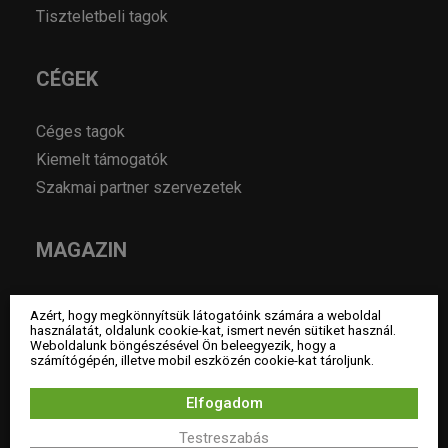
Tiszteletbeli tagok
CÉGEK
Céges tagok
Kiemelt támogatók
Szakmai partner szervezetek
MAGAZIN
Hírek
Azért, hogy megkönnyítsük látogatóink számára a weboldal
Év lakberendezője pályázatok
használatát, oldalunk cookie-kat, ismert nevén sütiket használ.
Weboldalunk böngészésével Ön beleegyezik, hogy a
Pályázatok
számítógépén, illetve mobil eszközén cookie-kat tároljunk.
Álláshirdetés
Elfogadom
Archívum
Testreszabás