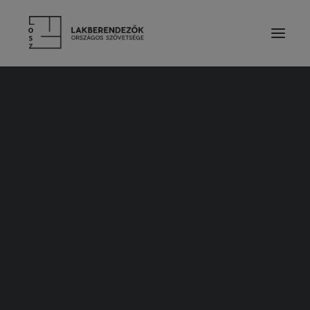
RÓLUNK
VEZETŐSÉG
SZOLGÁLTATÁSOK
TAGDÍJ ÉS TÁMOGATÁS
ALAPSZABÁLY
ETIKAI KÓDEX
ÉVES BESZÁMOLÓK
LAKBERENDEZŐK
TERVEZŐ TAGOK
PÁRTOLÓ TAGOK
HALLGATÓ TAGOK
TISZTELETBELI TAGOK
TERVEZŐINK MUNKÁIBÓL
CÉGES TAGOK
KIEMELT TÁMOGATÓK
2010. július 25.
SZAKMAI PARTNER SZERVEZETEK
Gyermekszoba – Lakberendezés
TERMÉKEK