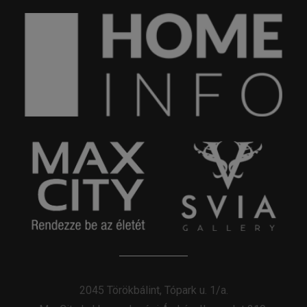
2045 Törökbálint, Tópark u. 1/a.