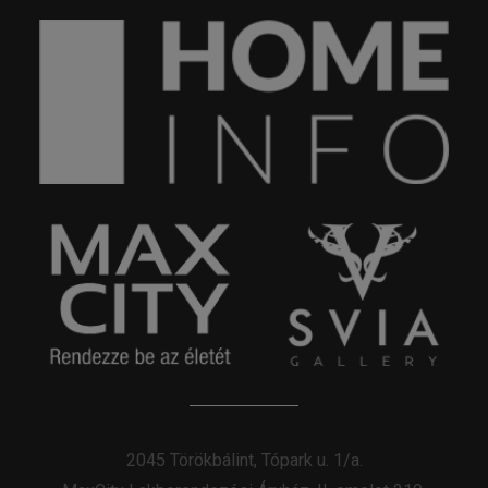
2045 Törökbálint, Tópark u. 1/a.