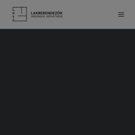
RÓLUNK
VEZETŐSÉG
SZOLGÁLTATÁSOK
TAGDÍJ ÉS TÁMOGATÁS
ALAPSZABÁLY
ETIKAI KÓDEX
ÉVES BESZÁMOLÓK
LAKBERENDEZŐK
TERVEZŐ TAGOK
PÁRTOLÓ TAGOK
HALLGATÓ TAGOK
TISZTELETBELI TAGOK
TERVEZŐINK MUNKÁIBÓL
CÉGES TAGOK
KIEMELT TÁMOGATÓK
2010. november 3.
SZAKMAI PARTNER SZERVEZETEK
Bemutatjuk: A Villeroy&Boch Subway
TERMÉKEK