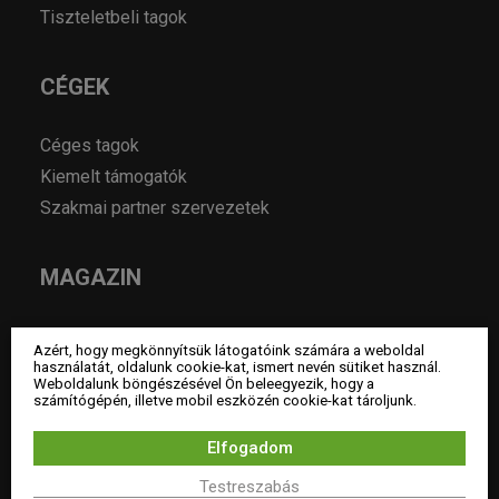
Tiszteletbeli tagok
CÉGEK
Céges tagok
Kiemelt támogatók
Szakmai partner szervezetek
MAGAZIN
Hírek
Azért, hogy megkönnyítsük látogatóink számára a weboldal
Év lakberendezője pályázatok
használatát, oldalunk cookie-kat, ismert nevén sütiket használ.
Weboldalunk böngészésével Ön beleegyezik, hogy a
Pályázatok
számítógépén, illetve mobil eszközén cookie-kat tároljunk.
Álláshirdetés
Elfogadom
Archívum
Testreszabás