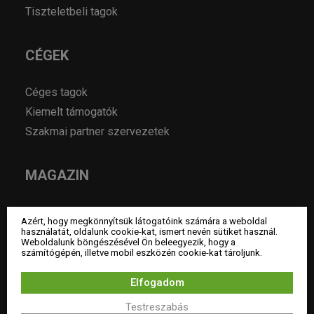
Tiszteletbeli tagok
CÉGEK
Céges tagok
Kiemelt támogatók
Szakmai partner szervezetek
MAGAZIN
Hírek
Azért, hogy megkönnyítsük látogatóink számára a weboldal
Év lakberendezője pályázatok
használatát, oldalunk cookie-kat, ismert nevén sütiket használ.
Weboldalunk böngészésével Ön beleegyezik, hogy a
Pályázatok
számítógépén, illetve mobil eszközén cookie-kat tároljunk.
Álláshirdetés
Elfogadom
Archívum
Testreszabás