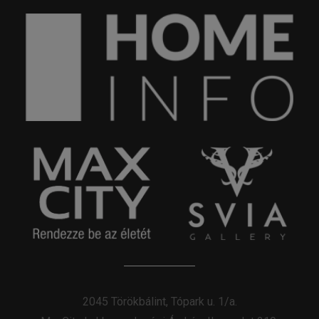
2045 Törökbálint, Tópark u. 1/a.