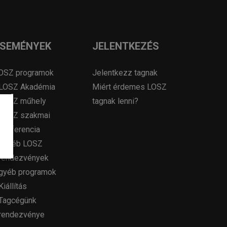
ESEMÉNYEK
JELENTKEZÉS
OSZ programok
Jelentkezz tagnak
LOSZ Akadémia
Miért érdemes LOSZ
LOSZ műhely
tagnak lenni?
LOSZ szakmai
konferencia
Egyéb LOSZ
rendezvények
gyéb programok
Kiállítás
Tagcégünk
rendezvénye