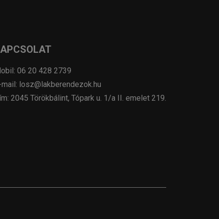
KAPCSOLAT
obil: 06 20 428 2739
-mail: losz@lakberendezok.hu
ím: 2045 Törökbálint, Tópark u. 1/a II. emelet 219.