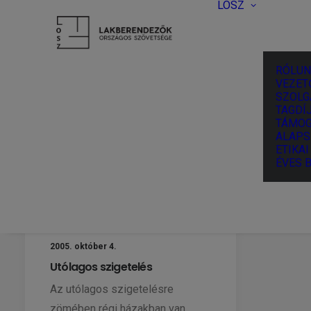
LOSZ
RÓLUN
VEZET
SZOLG
TAGDÍJ
TÁMOG
ALAPS
ETIKA
ÉVES 
2005. október 4.
Utólagos szigetelés
Az utólagos szigetelésre
zömében régi házakban van