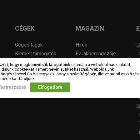
CÉGEK
MAGAZIN
Céges tagok
Hírek
L
Kiemelt támogatók
Év lakberendezője
Szakmai partner
pályázatok
Azért, hogy megkönnyítsük látogatóink számára a weboldal használatát,
ldalunk cookie-kat, ismert nevén sütiket használ. Weboldalunk
szervezetek
Pályázatok
böngészésével Ön beleegyezik, hogy a számítógépén, illetve mobil eszközén
ookie-kat tároljunk.
Álláshirdetés
Testreszabás
Elfogadom
Archívum
E