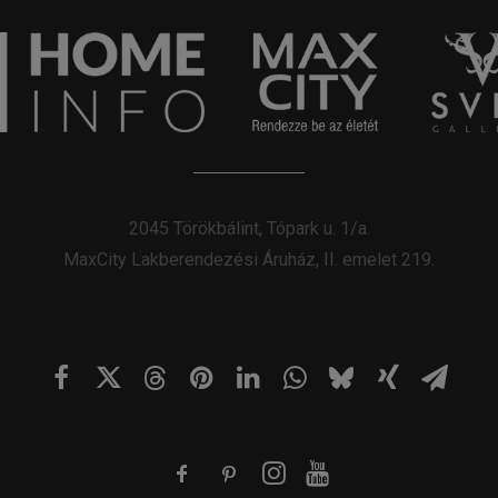
2045 Törökbálint, Tópark u. 1/a.
MaxCity Lakberendezési Áruház, II. emelet 219.