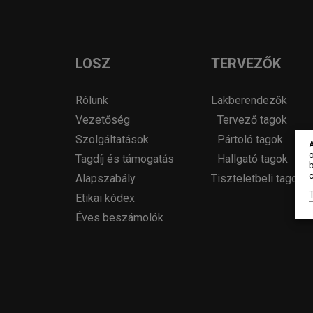
LOSZ
TERVEZŐK
Rólunk
Lakberendezők
Vezetőség
Tervező tagok
Szolgáltatások
Pártoló tagok
o
Tagdíj és támogatás
Hallgató tagok
c
Alapszabály
Tiszteletbeli tagok
Etikai kódex
Éves beszámolók