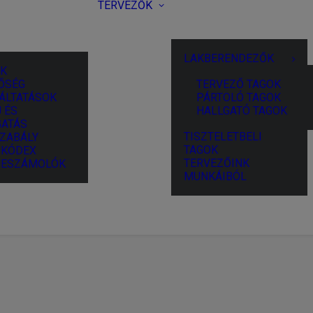
TERVEZŐK
LAKBERENDEZŐK
K
ŐSÉG
TERVEZŐ TAGOK
ÁLTATÁSOK
PÁRTOLÓ TAGOK
 ÉS
HALLGATÓ TAGOK
ATÁS
TISZTELETBELI
ZABÁLY
TAGOK
I KÓDEX
TERVEZŐINK
BESZÁMOLÓK
MUNKÁIBÓL