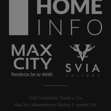
2045 Törökbálint, Tópark u. 1/a.
MaxCity Lakberendezési Áruház, II. emelet 219.