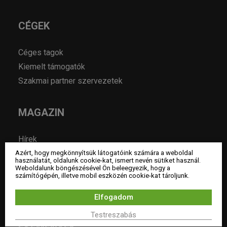
CÉGEK
Céges tagok
Kiemelt támogatók
Szakmai partner szervezetek
MAGAZIN
Hírek
Év lakberendezője pályázatok
Azért, hogy megkönnyítsük látogatóink számára a weboldal
használatát, oldalunk cookie-kat, ismert nevén sütiket használ.
Pályázatok
Weboldalunk böngészésével Ön beleegyezik, hogy a
számítógépén, illetve mobil eszközén cookie-kat tároljunk.
Álláshirdetés
Archívum
Elfogadom
Testreszabás