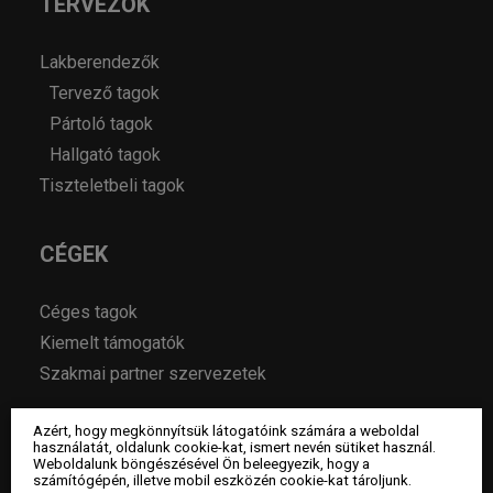
TERVEZŐK
Lakberendezők
Tervező tagok
Pártoló tagok
Hallgató tagok
Tiszteletbeli tagok
CÉGEK
Céges tagok
Kiemelt támogatók
Szakmai partner szervezetek
Azért, hogy megkönnyítsük látogatóink számára a weboldal
MAGAZIN
használatát, oldalunk cookie-kat, ismert nevén sütiket használ.
Weboldalunk böngészésével Ön beleegyezik, hogy a
számítógépén, illetve mobil eszközén cookie-kat tároljunk.