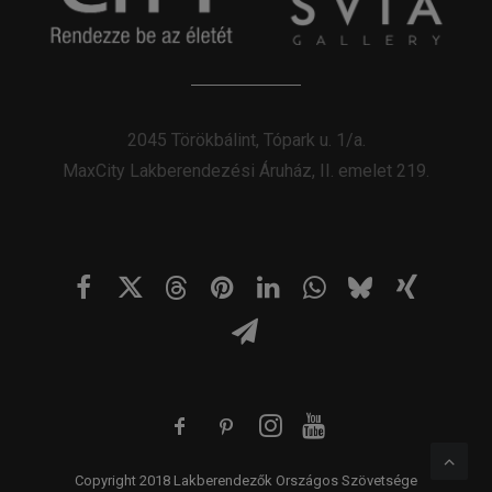
2045 Törökbálint, Tópark u. 1/a.
MaxCity Lakberendezési Áruház, II. emelet 219.
Copyright 2018 Lakberendezők Országos Szövetsége