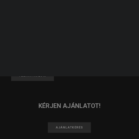
JELENTKEZZ TAGNAK!
KERESÉS
JELENTKEZEM
IRATKOZZ FEL A HÍRLEVELÜNKRE!
FELIRATKOZOM
KÉRJEN AJÁNLATOT!
AJÁNLATKÉRÉS