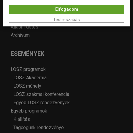
Hírek
Elfogadom
Év lakberendezője pályázatok
Pályázatok
Testreszabás
Álláshirdetés
Archívum
ESEMÉNYEK
LOSZ programok
LOSZ Akadémia
LOSZ műhely
LOSZ szakmai konferencia
Egyéb LOSZ rendezvények
Egyéb programok
Kiállítás
Tagcégünk rendezvénye