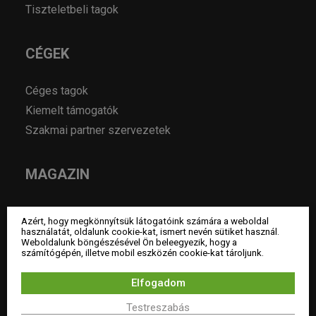
Tiszteletbeli tagok
CÉGEK
Céges tagok
Kiemelt támogatók
Szakmai partner szervezetek
MAGAZIN
Hírek
Azért, hogy megkönnyítsük látogatóink számára a weboldal
Év lakberendezője pályázatok
használatát, oldalunk cookie-kat, ismert nevén sütiket használ.
Weboldalunk böngészésével Ön beleegyezik, hogy a
Pályázatok
számítógépén, illetve mobil eszközén cookie-kat tároljunk.
Álláshirdetés
Elfogadom
Archívum
Testreszabás