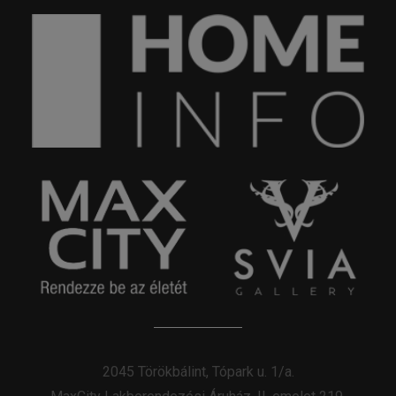
2045 Törökbálint, Tópark u. 1/a.