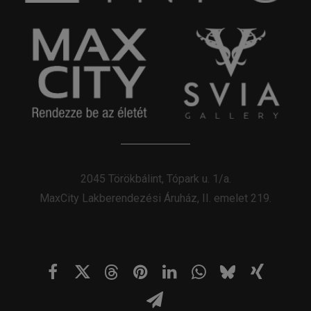
2045 Törökbálint, Tópark u. 1/a.
MaxCity Lakberendezési Áruház, II. emelet 219.