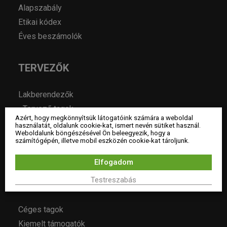
Alapszabály
Etikai kódex
Éves beszámolók
TERVEZŐK
Lakberendezők
Tervező tagok
Azért, hogy megkönnyítsük látogatóink számára a weboldal
Pártoló tagok
használatát, oldalunk cookie-kat, ismert nevén sütiket használ.
Weboldalunk böngészésével Ön beleegyezik, hogy a
Hallgató tagok
számítógépén, illetve mobil eszközén cookie-kat tároljunk.
Tiszteletbeli tagok
Elfogadom
Testreszabás
CÉGEK
Céges tagok
Kiemelt támogatók