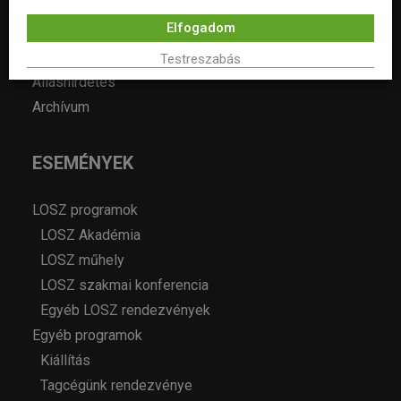
Hírek
Elfogadom
Év lakberendezője pályázatok
Pályázatok
Testreszabás
Álláshirdetés
Archívum
ESEMÉNYEK
LOSZ programok
LOSZ Akadémia
LOSZ műhely
LOSZ szakmai konferencia
Egyéb LOSZ rendezvények
Egyéb programok
Kiállítás
Tagcégünk rendezvénye