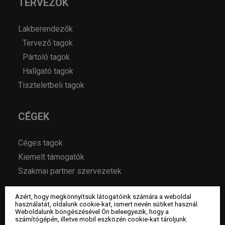
TERVEZŐK
Lakberendezők
Tervező tagok
Pártoló tagok
Hallgató tagok
Tiszteletbeli tagok
CÉGEK
Céges tagok
Kiemelt támogatók
Szakmai partner szervezetek
Azért, hogy megkönnyítsük látogatóink számára a weboldal
MAGAZIN
használatát, oldalunk cookie-kat, ismert nevén sütiket használ.
Weboldalunk böngészésével Ön beleegyezik, hogy a
számítógépén, illetve mobil eszközén cookie-kat tároljunk.