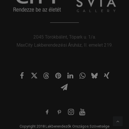
2045 Törökbálint, Tópark u. 1/a.
MaxCity Lakberendezési Áruház, II. emelet 219.
Copyright 2018 Lakberendezők Országos Szövetsége