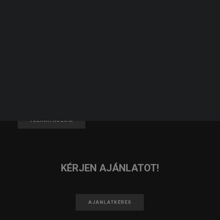
JELENTKEZZ TAGNAK!
KERESÉS
JELENTKEZEM
IRATKOZZ FEL A HÍRLEVELÜNKRE!
FELIRATKOZOM
KÉRJEN AJÁNLATOT!
AJÁNLATKÉRÉS