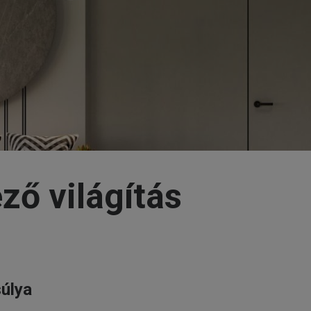
ző világítás
súlya