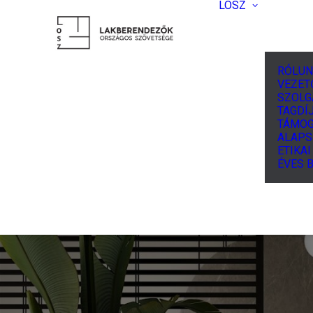
LOSZ
RÓLUN
VEZET
SZOLG
TAGDÍJ
TÁMOG
ALAPS
ETIKA
ÉVES 