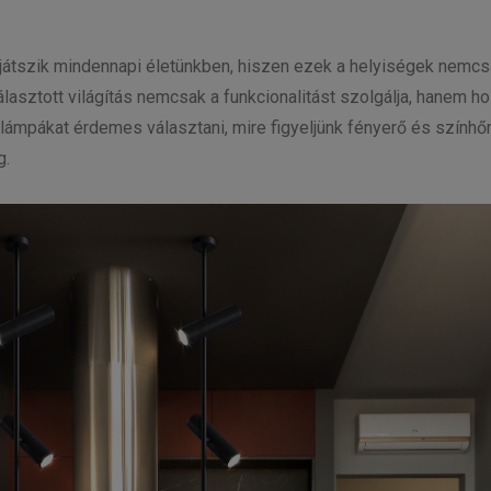
 játszik mindennapi életünkben, hiszen ezek a helyiségek nemcs
álasztott világítás nemcsak a funkcionalitást szolgálja, hanem ho
 lámpákat érdemes választani, mire figyeljünk fényerő és szính
g.