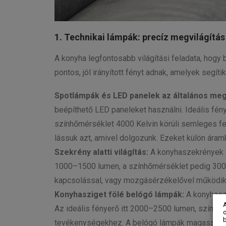
1. Technikai lámpák: precíz megvilágítá
A konyha legfontosabb világítási feladata, hog
pontos, jól irányított fényt adnak, amelyek segít
Spotlámpák és LED panelek az általános meg
beépíthető LED paneleket használni. Ideális fén
színhőmérséklet 4000 Kelvin körüli semleges f
lássuk azt, amivel dolgozunk. Ezeket külön áram
Szekrény alatti világítás:
A konyhaszekrények al
1000–1500 lumen, a színhőmérséklet pedig 3000–4
kapcsolással, vagy mozgásérzékelővel működik
Konyhasziget fölé belógó lámpák:
A konyhaszi
Az ideális fényerő itt 2000–2500 lumen, színhő
o
tevékenységekhez. A belógó lámpák magasságát úg