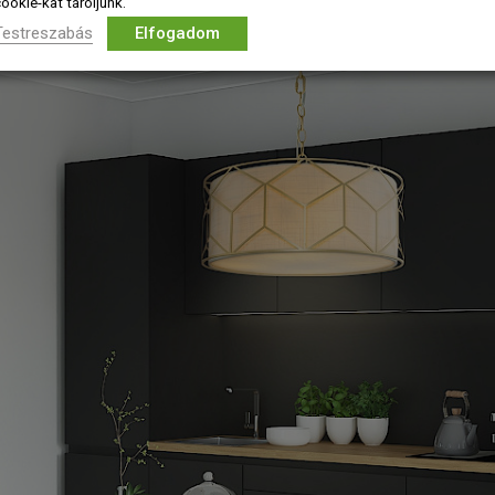
ookie-kat tároljunk.
hoz és szükségleteinkhez igazíthatjuk.
Testreszabás
Elfogadom