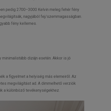
ben pedig 2700–3000 Kelvin meleg fehér fény
l megvilágítsák, nagyjából fej/szemmagasságban.
ágyabb fény kellemes.
minimalistább dizájn esetén. Akkor is jó
nék a figyelmet a helyiség más elemeiről. Az
tes megvilágítást ad. A dimmelhető verziók
odik a különböző tevékenységekhez.