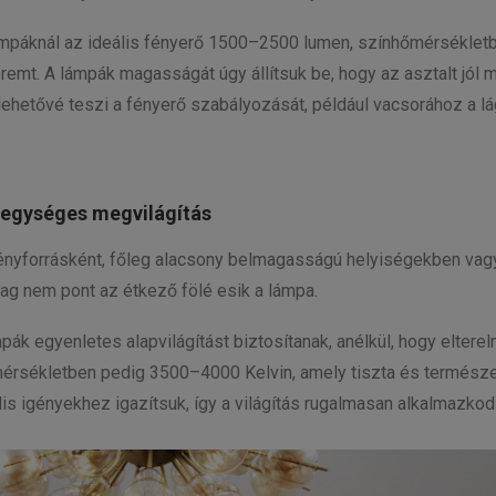
ámpáknál az ideális fényerő 1500–2500 lumen, színhőmérséklet
teremt. A lámpák magasságát úgy állítsuk be, hogy az asztalt jó
lehetővé teszi a fényerő szabályozását, például vacsorához a l
 egységes megvilágítás
ényforrásként, főleg alacsony belmagasságú helyiségekben vagy 
lag nem pont az étkező fölé esik a lámpa.
k egyenletes alapvilágítást biztosítanak, anélkül, hogy elterel
érsékletben pedig 3500–4000 Kelvin, amely tiszta és természe
ális igényekhez igazítsuk, így a világítás rugalmasan alkalmazk