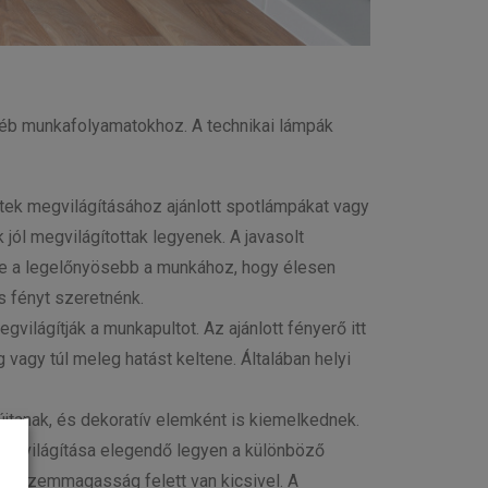
gyéb munkafolyamatokhoz. A technikai lámpák
tek megvilágításához ajánlott spotlámpákat vagy
jól megvilágítottak legyenek. A javasolt
xe a legelőnyösebb a munkához, hogy élesen
s fényt szeretnénk.
lágítják a munkapultot. Az ajánlott fényerő itt
vagy túl meleg hatást keltene. Általában helyi
jtanak, és dekoratív elemként is kiemelkednek.
megvilágítása elegendő legyen a különböző
 a szemmagasság felett van kicsivel. A