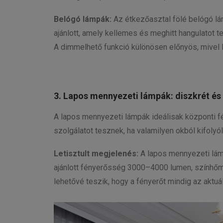
Belógó lámpák:
Az étkezőasztal fölé belógó l
ajánlott, amely kellemes és meghitt hangulatot 
A dimmelhető funkció különösen előnyös, mivel 
3. Lapos mennyezeti lámpák: diszkrét és
A lapos mennyezeti lámpák ideálisak központi f
szolgálatot tesznek, ha valamilyen okból kifolyó
Letisztult megjelenés:
A lapos mennyezeti lámpá
ajánlott fényerősség 3000–4000 lumen, színhőm
lehetővé teszik, hogy a fényerőt mindig az aktu