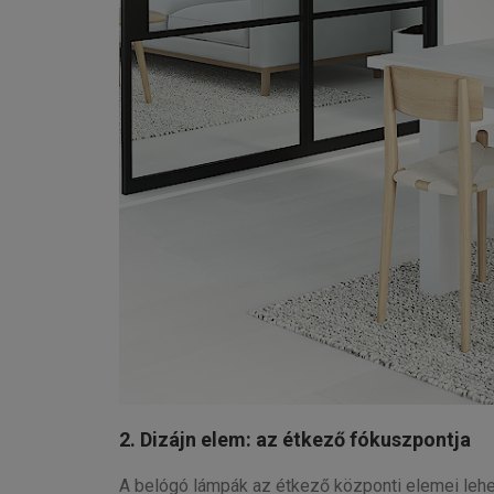
2. Dizájn elem: az étkező fókuszpontja
A belógó lámpák az étkező központi elemei lehet