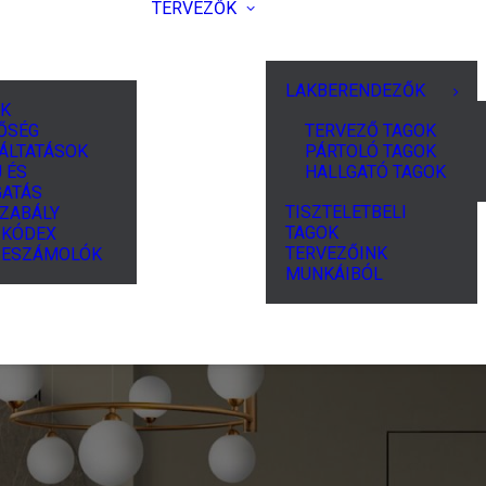
TERVEZŐK
LAKBERENDEZŐK
K
ŐSÉG
TERVEZŐ TAGOK
ÁLTATÁSOK
PÁRTOLÓ TAGOK
 ÉS
HALLGATÓ TAGOK
ATÁS
TISZTELETBELI
ZABÁLY
TAGOK
I KÓDEX
TERVEZŐINK
BESZÁMOLÓK
MUNKÁIBÓL