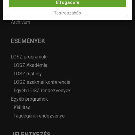
Elfogadom
Pályázatok
Testreszabás
Álláshirdetés
Archívum
ESEMÉNYEK
LOSZ programok
LOSZ Akadémia
LOSZ műhely
LOSZ szakmai konferencia
Egyéb LOSZ rendezvények
Egyéb programok
Kiállítás
Tagcégünk rendezvénye
JELENTKEZÉS