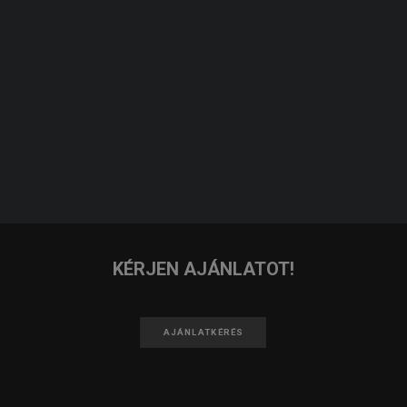
JELENTKEZEM
KERESÉS
IRATKOZZ FEL A HÍRLEVELÜNKRE!
FELIRATKOZOM
KÉRJEN AJÁNLATOT!
AJÁNLATKÉRÉS