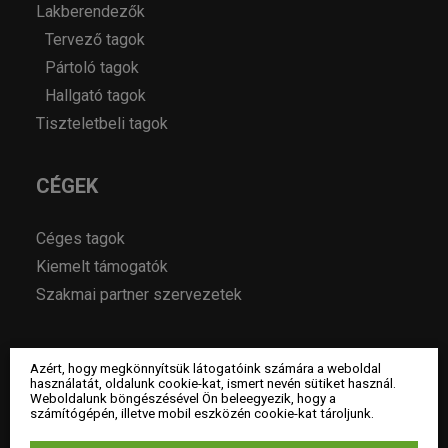
Lakberendezők
Tervező tagok
Pártoló tagok
Hallgató tagok
Tiszteletbeli tagok
CÉGEK
Céges tagok
Kiemelt támogatók
Szakmai partner szervezetek
MAGAZIN
Azért, hogy megkönnyítsük látogatóink számára a weboldal
használatát, oldalunk cookie-kat, ismert nevén sütiket használ.
Weboldalunk böngészésével Ön beleegyezik, hogy a
Hírek
számítógépén, illetve mobil eszközén cookie-kat tároljunk.
Év lakberendezője pályázatok