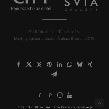
2045 Törökbálint, Tópark u. 1/a.
MaxCity Lakberendezési Áruház, II. emelet 219.
Copyright 2018 Lakberendezők Országos Szövetsége