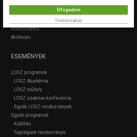
Hírek
Elfogadom
Év lakberendezője pályázatok
Pályázatok
Testreszabás
Álláshirdetés
Archívum
ESEMÉNYEK
LOSZ programok
LOSZ Akadémia
LOSZ műhely
LOSZ szakmai konferencia
Egyéb LOSZ rendezvények
Egyéb programok
Kiállítás
Tagcégünk rendezvénye