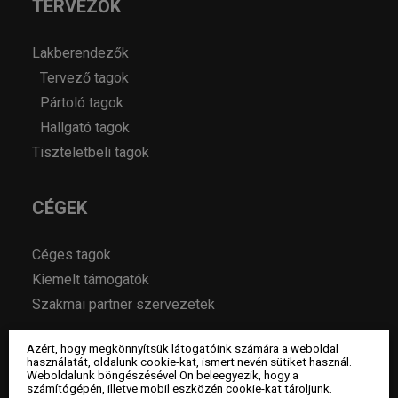
TERVEZŐK
Lakberendezők
Tervező tagok
Pártoló tagok
Hallgató tagok
Tiszteletbeli tagok
CÉGEK
Céges tagok
Kiemelt támogatók
Szakmai partner szervezetek
Azért, hogy megkönnyítsük látogatóink számára a weboldal
MAGAZIN
használatát, oldalunk cookie-kat, ismert nevén sütiket használ.
Weboldalunk böngészésével Ön beleegyezik, hogy a
számítógépén, illetve mobil eszközén cookie-kat tároljunk.