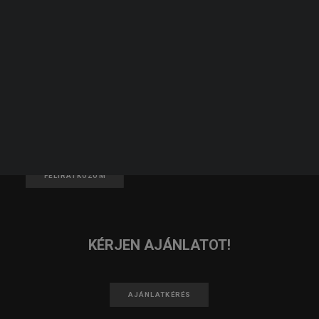
JELENTKEZZ TAGNAK!
KERESÉS
JELENTKEZEM
IRATKOZZ FEL A HÍRLEVELÜNKRE!
FELIRATKOZOM
KÉRJEN AJÁNLATOT!
AJÁNLATKÉRÉS