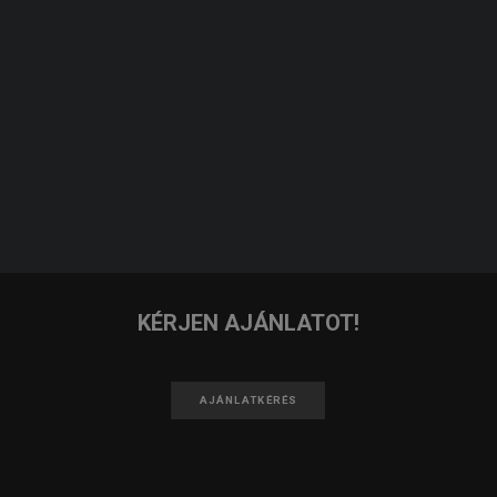
JELENTKEZEM
KERESÉS
IRATKOZZ FEL A HÍRLEVELÜNKRE!
FELIRATKOZOM
KÉRJEN AJÁNLATOT!
AJÁNLATKÉRÉS