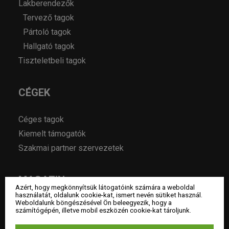
Lakberendezők
Tervező tagok
Pártoló tagok
Hallgató tagok
Tiszteletbeli tagok
CÉGEK
Céges tagok
Kiemelt támogatók
Szakmai partner szervezetek
MAGAZIN
Azért, hogy megkönnyítsük látogatóink számára a weboldal
használatát, oldalunk cookie-kat, ismert nevén sütiket használ.
Weboldalunk böngészésével Ön beleegyezik, hogy a
Hírek
számítógépén, illetve mobil eszközén cookie-kat tároljunk.
Év lakberendezője pályázatok