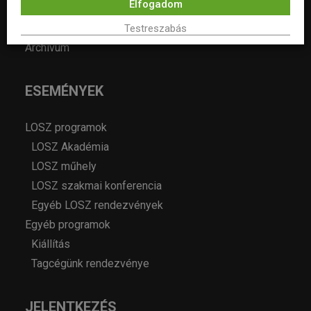
Elfogadom
Pályázatok
Álláshirdetés
Testreszabás
Archívum
ESEMÉNYEK
LOSZ programok
LOSZ Akadémia
LOSZ műhely
LOSZ szakmai konferencia
Egyéb LOSZ rendezvények
Egyéb programok
Kiállítás
Tagcégünk rendezvénye
JELENTKEZÉS