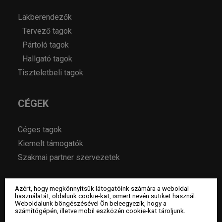
Lakberendezők
Tervező tagok
Pártoló tagok
Hallgató tagok
Tiszteletbeli tagok
CÉGEK
Céges tagok
Kiemelt támogatók
Szakmai partner szervezetek
MAGAZIN
Azért, hogy megkönnyítsük látogatóink számára a weboldal
használatát, oldalunk cookie-kat, ismert nevén sütiket használ.
Weboldalunk böngészésével Ön beleegyezik, hogy a
számítógépén, illetve mobil eszközén cookie-kat tároljunk.
Hírek