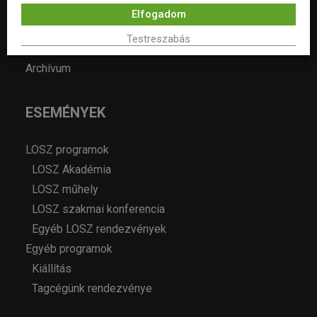
Év lakberendezője pályázatok
Elfogadom
Pályázatok
Testreszabás
Álláshirdetés
Archívum
ESEMÉNYEK
LOSZ programok
LOSZ Akadémia
LOSZ műhely
LOSZ szakmai konferencia
Egyéb LOSZ rendezvények
Egyéb programok
Kiállítás
Tagcégünk rendezvénye