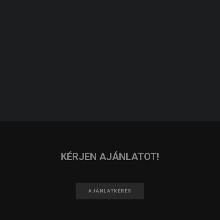
KERESÉS
JELENTKEZEM
IRATKOZZ FEL A HÍRLEVELÜNKRE!
FELIRATKOZOM
KÉRJEN AJÁNLATOT!
AJÁNLATKÉRÉS