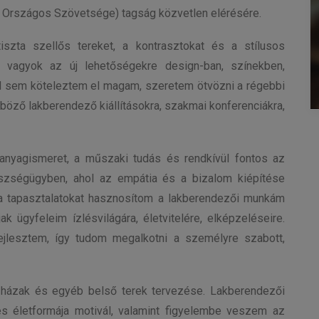
Országos Szövetsége) tagság közvetlen elérésére.
tiszta szellős tereket, a kontrasztokat és a stílusos
t vagyok az új lehetőségekre design-ban, színekben,
nál sem köteleztem el magam, szeretem ötvözni a régebbi
böző lakberendező kiállításokra, szakmai konferenciákra,
 anyagismeret, a műszaki tudás és rendkívül fontos az
szségügyben, ahol az empátia és a bizalom kiépítése
 a tapasztalatokat hasznosítom a lakberendezői munkám
k ügyfeleim ízlésvilágára, életvitelére, elképzeléseire.
jlesztem, így tudom megalkotni a személyre szabott,
házak és egyéb belső terek tervezése. Lakberendezői
 életformája motivál, valamint figyelembe veszem az