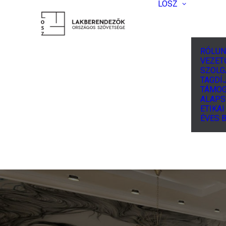
LOSZ
RÓLUN
VEZET
SZOLG
TAGDÍJ
TÁMOG
ALAPS
ETIKA
ÉVES 