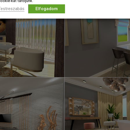
ookie-kat tároljunk.
Testreszabás
Elfogadom