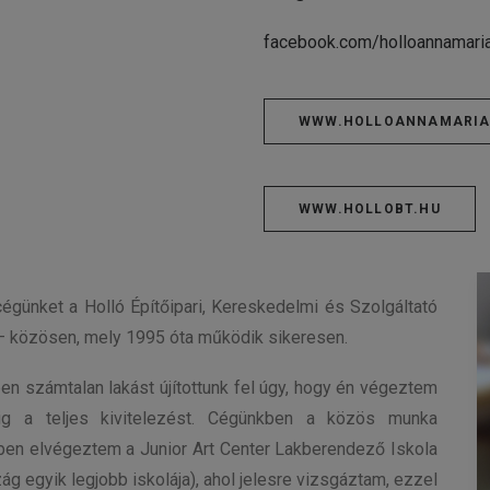
facebook.com/holloannamari
WWW.HOLLOANNAMARIA
WWW.HOLLOBT.HU
cégünket a Holló Építőipari, Kereskedelmi és Szolgáltató
l – közösen, mely 1995 óta működik sikeresen.
vben számtalan lakást újítottunk fel úgy, hogy én végeztem
ig a teljes kivitelezést. Cégünkben a közös munka
en elvégeztem a Junior Art Center Lakberendező Iskola
g egyik legjobb iskolája), ahol jelesre vizsgáztam, ezzel