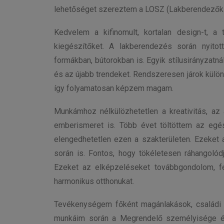
lehetőséget szereztem a LOSZ (Lakberendezők 
Kedvelem a kifinomult, kortalan design-t, a 
kiegészítőket. A lakberendezés során nyitot
formákban, bútorokban is. Egyik stílusirányzat
és az újabb trendeket. Rendszeresen járok külön
így folyamatosan képzem magam.
Munkámhoz nélkülözhetetlen a kreativitás, az
emberismeret is. Több évet töltöttem az egé
elengedhetetlen ezen a szakterületen. Ezeket
során is. Fontos, hogy tökéletesen ráhangolódja
Ezeket az elképzeléseket továbbgondolom, fe
harmonikus otthonukat.
Tevékenységem főként magánlakások, családi 
munkáim során a Megrendelő személyisége és