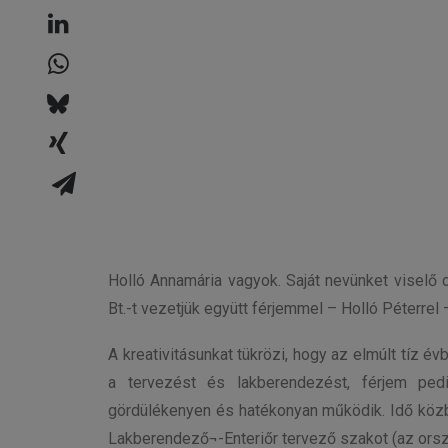
Holló Annamária vagyok. Saját nevünket viselő 
Bt.-t vezetjük együtt férjemmel – Holló Péterre
A kreativitásunkat tükrözi, hogy az elmúlt tíz é
a tervezést és lakberendezést, férjem ped
gördülékenyen és hatékonyan működik. Idő közb
Lakberendező¬-Enteriőr tervező szakot (az orszá