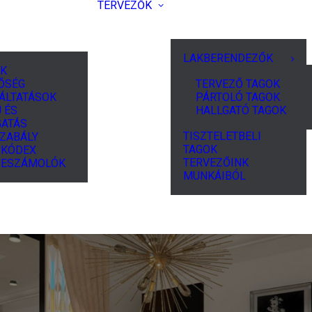
TERVEZŐK
LAKBERENDEZŐK
K
ŐSÉG
TERVEZŐ TAGOK
ÁLTATÁSOK
PÁRTOLÓ TAGOK
 ÉS
HALLGATÓ TAGOK
ATÁS
TISZTELETBELI
ZABÁLY
TAGOK
I KÓDEX
TERVEZŐINK
BESZÁMOLÓK
MUNKÁIBÓL