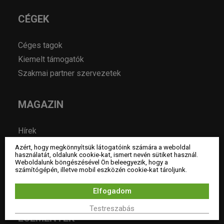
CÉGEK
Céges tagok
Kiemelt támogatók
Szakmai partner szervezetek
MAGAZIN
Hírek
Év lakberendezője pályázatok
Azért, hogy megkönnyítsük látogatóink számára a weboldal
használatát, oldalunk cookie-kat, ismert nevén sütiket használ.
Pályázatok
Weboldalunk böngészésével Ön beleegyezik, hogy a
számítógépén, illetve mobil eszközén cookie-kat tároljunk.
Álláshirdetés
Archívum
Elfogadom
Testreszabás
ESEMÉNYEK