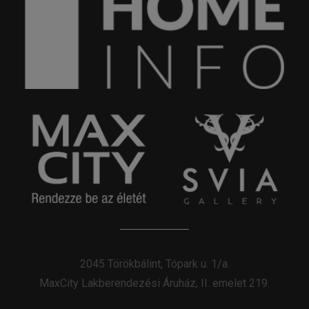
2045 Törökbálint, Tópark u. 1/a.
MaxCity Lakberendezési Áruház, II. emelet 219.