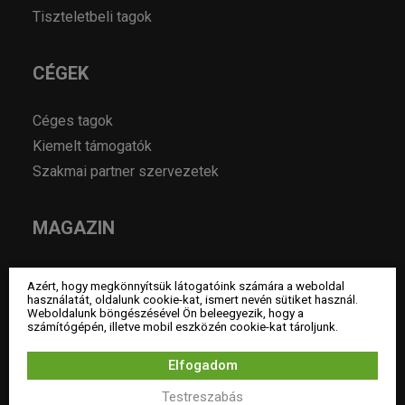
Tiszteletbeli tagok
CÉGEK
Céges tagok
Kiemelt támogatók
Szakmai partner szervezetek
MAGAZIN
Hírek
Azért, hogy megkönnyítsük látogatóink számára a weboldal
Év lakberendezője pályázatok
használatát, oldalunk cookie-kat, ismert nevén sütiket használ.
Weboldalunk böngészésével Ön beleegyezik, hogy a
Pályázatok
számítógépén, illetve mobil eszközén cookie-kat tároljunk.
Álláshirdetés
Elfogadom
Archívum
Testreszabás