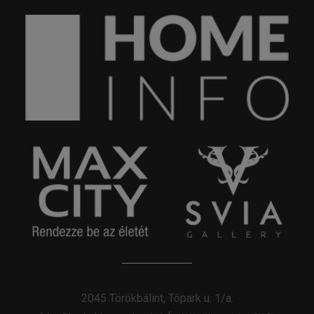
2045 Törökbálint, Tópark u. 1/a.