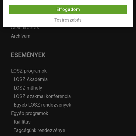
Hírek
Elfogadom
Év lakberendezője pályázatok
Pályázatok
Testreszabás
Álláshirdetés
Archívum
ESEMÉNYEK
LOSZ programok
LOSZ Akadémia
LOSZ műhely
LOSZ szakmai konferencia
Egyéb LOSZ rendezvények
Egyéb programok
Kiállítás
Tagcégünk rendezvénye