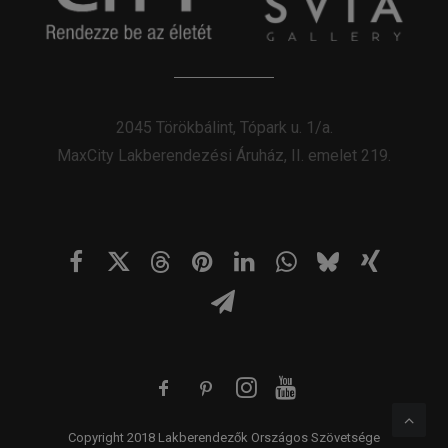
2045 Törökbálint, Tópark u. 1/a.
MaxCity Lakberendezési Áruház, II. emelet 219.
Copyright 2018 Lakberendezők Országos Szövetsége