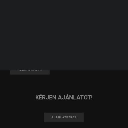
JELENTKEZZ TAGNAK!
KERESÉS
JELENTKEZEM
IRATKOZZ FEL A HÍRLEVELÜNKRE!
FELIRATKOZOM
KÉRJEN AJÁNLATOT!
AJÁNLATKÉRÉS