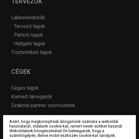
TERVEZŐK
Lakberendezők
Tervező tagok
Pártoló tagok
Hallgató tagok
Tiszteletbeli tagok
CÉGEK
Céges tagok
Kiemelt támogatók
Szakmai partner szervezetek
Azért, hogy megkönnyítsük látogatóink számára a weboldal
MAGAZIN
használatát, oldalunk cookie-kat, ismert nevén sütiket használ.
Weboldalunk böngészésével Ön beleegyezik, hogy a
számítógépén, illetve mobil eszközén cookie-kat tároljunk.