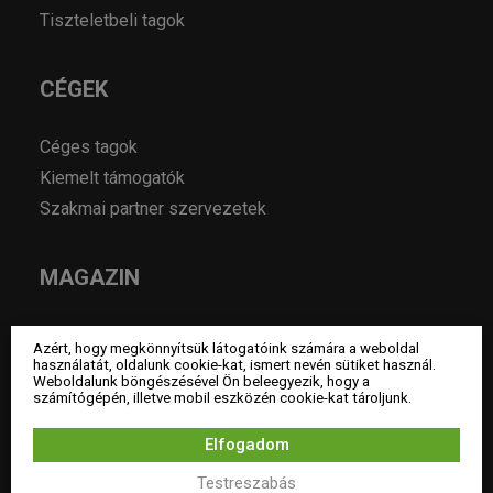
Tiszteletbeli tagok
CÉGEK
Céges tagok
Kiemelt támogatók
Szakmai partner szervezetek
MAGAZIN
Hírek
Azért, hogy megkönnyítsük látogatóink számára a weboldal
Év lakberendezője pályázatok
használatát, oldalunk cookie-kat, ismert nevén sütiket használ.
Weboldalunk böngészésével Ön beleegyezik, hogy a
Pályázatok
számítógépén, illetve mobil eszközén cookie-kat tároljunk.
Álláshirdetés
Elfogadom
Archívum
Testreszabás