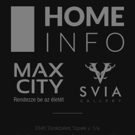
2045 Törökbálint, Tópark u. 1/a.