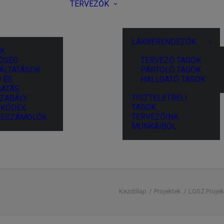
TERVEZŐK
LAKBERENDEZŐK
K
ŐSÉG
TERVEZŐ TAGOK
ÁLTATÁSOK
PÁRTOLÓ TAGOK
 ÉS
HALLGATÓ TAGOK
ATÁS
TISZTELETBELI
ZABÁLY
TAGOK
I KÓDEX
TERVEZŐINK
BESZÁMOLÓK
MUNKÁIBÓL
Kezdőlap
Projektek
LOSZ Projek