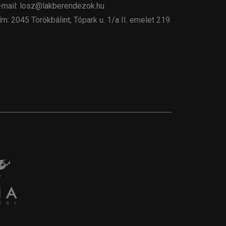
-mail: losz@lakberendezok.hu
ím: 2045 Törökbálint, Tópark u. 1/a II. emelet 219.