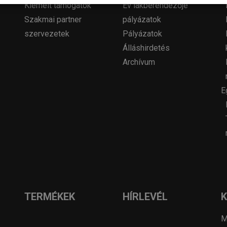
Kiemelt támogatók
Év lakberendezője
Szakmai partner
pályázatok
szervezetek
Pályázatok
Álláshirdetés
Archívum
E
TERMÉKEK
HÍRLEVÉL
M