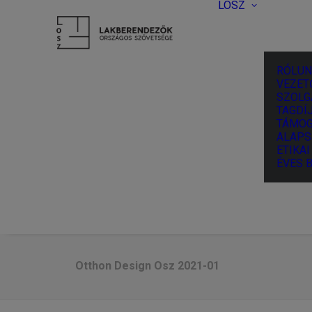
LOSZ
RÓLUN
VEZET
SZOLG
TAGDÍJ
TÁMOG
ALAPS
ETIKA
ÉVES 
Otthon Design Osz 2021-01