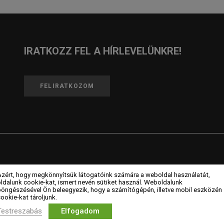
IRATKOZZ FEL A HÍRLEVELÜNKRE!
FELIRATKOZOM
Azért, hogy megkönnyítsük látogatóink számára a weboldal használatát,
ldalunk cookie-kat, ismert nevén sütiket használ. Weboldalunk
CÉGEK
MAGAZIN
böngészésével Ön beleegyezik, hogy a számítógépén, illetve mobil eszközén
ookie-kat tároljunk.
Testreszabás
Elfogadom
Céges tagok
Hírek
L