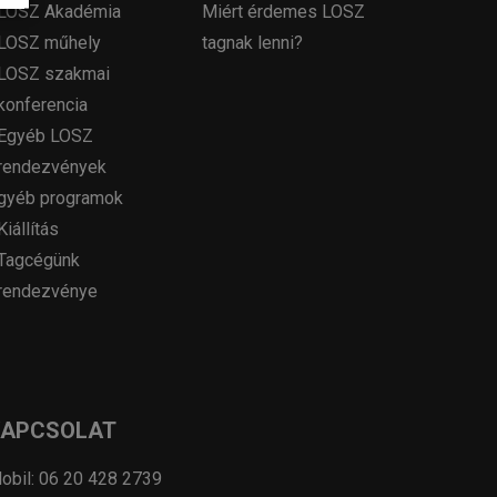
LOSZ Akadémia
Miért érdemes LOSZ
LOSZ műhely
tagnak lenni?
LOSZ szakmai
konferencia
Egyéb LOSZ
rendezvények
gyéb programok
Kiállítás
Tagcégünk
rendezvénye
KAPCSOLAT
obil: 06 20 428 2739