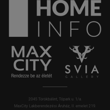
2045 Törökbálint, Tópark u. 1/a.
MaxCity Lakberendezési Áruház, II. emelet 219.