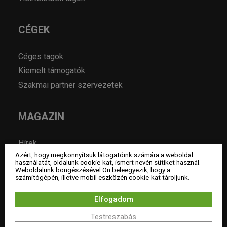
CÉGEK
Céges tagok
Kiemelt támogatók
Szakmai partner szervezetek
MAGAZIN
Hírek
Azért, hogy megkönnyítsük látogatóink számára a weboldal
Év lakberendezője pályázatok
használatát, oldalunk cookie-kat, ismert nevén sütiket használ.
Weboldalunk böngészésével Ön beleegyezik, hogy a
Pályázatok
számítógépén, illetve mobil eszközén cookie-kat tároljunk.
Álláshirdetés
Elfogadom
Archívum
Testreszabás