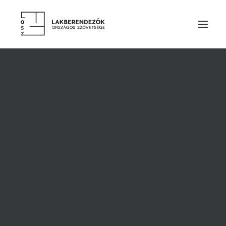
RÓLUNK
VEZETŐSÉG
SZOLGÁLTATÁSOK
TAGDÍJ ÉS TÁMOGATÁS
ALAPSZABÁLY
ETIKAI KÓDEX
ÉVES BESZÁMOLÓK
LAKBERENDEZŐK
TERVEZŐ TAGOK
Nádas Tó Park Hotel
PÁRTOLÓ TAGOK
HALLGATÓ TAGOK
TISZTELETBELI TAGOK
TERVEZŐINK MUNKÁIBÓL
A Budapesttől néhány kilométerre található Nádas
CÉGES TAGOK
Pihenőparkban a jól felszerelt kalandpark, valamint a
KIEMELT TÁMOGATÓK
SZAKMAI PARTNER SZERVEZETEK
konferencia- és rendezvényhelyszínek fokozódó
TERMÉKEK