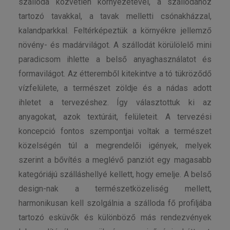
szálloda közvetlen környezetével, a szállodához
tartozó tavakkal, a tavak melletti csónakházzal,
kalandparkkal. Feltérképeztük a környékre jellemző
növény- és madárvilágot. A szállodát körülölelő mini
paradicsom ihlette a belső anyaghasználatot és
formavilágot. Az étteremből kitekintve a tó tükröződő
vízfelülete, a természet zöldje és a nádas adott
ihletet a tervezéshez. Így választottuk ki az
anyagokat, azok textúráit, felületeit. A tervezési
koncepció fontos szempontjai voltak a természet
közelségén túl a megrendelői igények, melyek
szerint a bővítés a meglévő panziót egy magasabb
kategóriájú szálláshellyé kellett, hogy emelje. A belső
design-nak a természetközeliség mellett,
harmonikusan kell szolgálnia a szálloda fő profiljába
tartozó esküvők és különböző más rendezvények