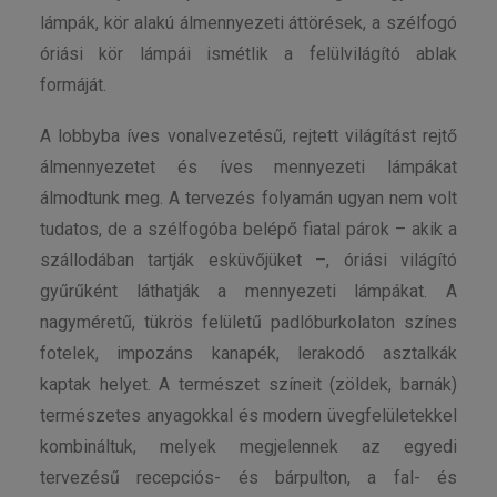
lámpák, kör alakú álmennyezeti áttörések, a szélfogó
óriási kör lámpái ismétlik a felülvilágító ablak
formáját.
A lobbyba íves vonalvezetésű, rejtett világítást rejtő
álmennyezetet és íves mennyezeti lámpákat
álmodtunk meg. A tervezés folyamán ugyan nem volt
tudatos, de a szélfogóba belépő fiatal párok – akik a
szállodában tartják esküvőjüket –, óriási világító
gyűrűként láthatják a mennyezeti lámpákat. A
nagyméretű, tükrös felületű padlóburkolaton színes
fotelek, impozáns kanapék, lerakodó asztalkák
kaptak helyet. A természet színeit (zöldek, barnák)
természetes anyagokkal és modern üvegfelületekkel
kombináltuk, melyek megjelennek az egyedi
tervezésű recepciós- és bárpulton, a fal- és