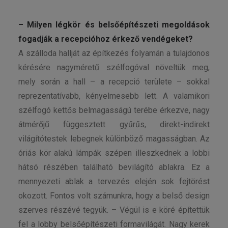
– Milyen légkör és belsőépítészeti megoldások
fogadják a recepcióhoz érkező vendégeket?
A szálloda hallját az építkezés folyamán a tulajdonos
kérésére nagyméretű szélfogóval növeltük meg,
mely során a hall – a recepció területe – sokkal
reprezentatívabb, kényelmesebb lett. A valamikori
szélfogó kettős belmagasságú terébe érkezve, nagy
átmérőjű függesztett gyűrűs, direkt-indirekt
világítótestek lebegnek különböző magasságban. Az
óriás kör alakú lámpák szépen illeszkednek a lobbi
hátsó részében található bevilágító ablakra. Ez a
mennyezeti ablak a tervezés elején sok fejtörést
okozott. Fontos volt számunkra, hogy a belső design
szerves részévé tegyük. – Végül is e köré építettük
fel a lobby belsőépítészeti formavilágát. Nagy kerek