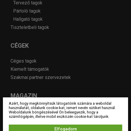
Tervező tagok
Pártoló tagok
Hallgató tagok
Tiszteletbeli tagok
CÉGEK
Céges tagok
Kiemelt támogatók
Szakmai partner szervezetek
MAGAZIN
Azért, hogy megkönnyítsük látogatóink számára a weboldal
használatát, oldalunk cookie-kat, ismert nevén sütiket használ.
Hírek
Weboldalunk böngészésével Ön beleegyezik, hogy a
számítógépén, illetve mobil eszközén cookie-kat tároljunk.
Év lakberendezője pályázatok
Pályázatok
Elfogadom