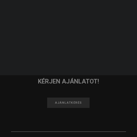
JELENTKEZEM
KERESÉS
IRATKOZZ FEL A HÍRLEVELÜNKRE!
FELIRATKOZOM
KÉRJEN AJÁNLATOT!
AJÁNLATKÉRÉS