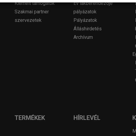
Kiemelt támogatók
Év lakberendezője
Szakmai partner
pályázatok
szervezetek
Pályázatok
Álláshirdetés
Archívum
E
TERMÉKEK
HÍRLEVÉL
M