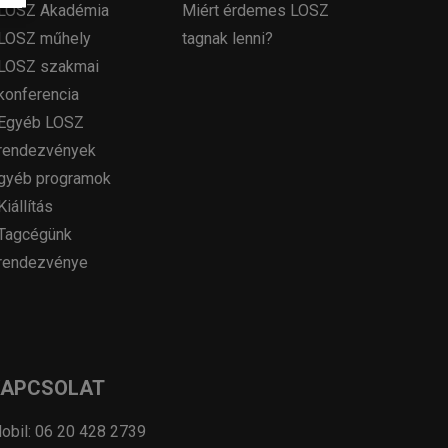
LOSZ Akadémia
Miért érdemes LOSZ
LOSZ műhely
tagnak lenni?
LOSZ szakmai
konferencia
Egyéb LOSZ
rendezvények
gyéb programok
Kiállítás
Tagcégünk
rendezvénye
KAPCSOLAT
obil: 06 20 428 2739