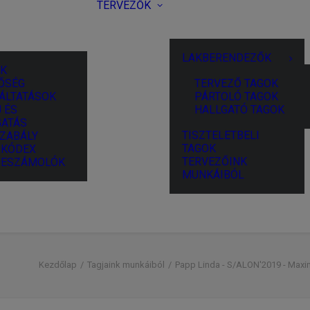
TERVEZŐK
LAKBERENDEZŐK
K
ŐSÉG
TERVEZŐ TAGOK
ÁLTATÁSOK
PÁRTOLÓ TAGOK
 ÉS
HALLGATÓ TAGOK
ATÁS
TISZTELETBELI
ZABÁLY
TAGOK
I KÓDEX
TERVEZŐINK
BESZÁMOLÓK
MUNKÁIBÓL
Kezdőlap
Tagjaink munkáiból
Papp Linda - S/ALON'2019 - Maxima