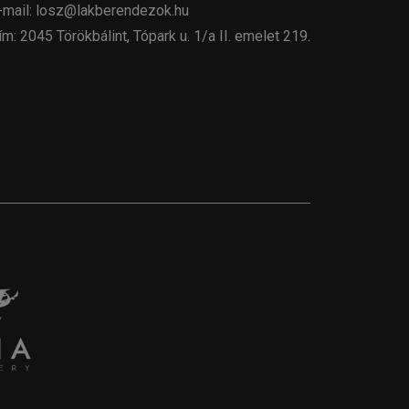
-mail: losz@lakberendezok.hu
ím: 2045 Törökbálint, Tópark u. 1/a II. emelet 219.