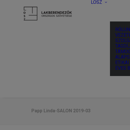
LOSZ
RÓLUN
VEZET
SZOLG
TAGDÍJ
TÁMOG
ALAPS
ETIKA
ÉVES 
Papp Linda-SALON 2019-03