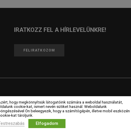
IRATKOZZ FEL A HÍRLEVELÜNKRE!
FELIRATKOZOM
Azért, hogy megkönnyítsük látogatóink számára a weboldal használatát,
ldalunk cookie-kat, ismert nevén sütiket használ. Weboldalunk
CÉGEK
MAGAZIN
böngészésével Ön beleegyezik, hogy a számítógépén, illetve mobil eszközén
ookie-kat tároljunk.
Testreszabás
Elfogadom
Céges tagok
Hírek
L