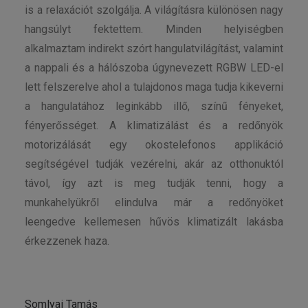
is a relaxációt szolgálja. A világításra különösen nagy
hangsúlyt fektettem. Minden helyiségben
alkalmaztam indirekt szórt hangulatvilágítást, valamint
a nappali és a hálószoba úgynevezett RGBW LED-el
lett felszerelve ahol a tulajdonos maga tudja kikeverni
a hangulatához leginkább illő, színű fényeket,
fényerősséget. A klimatizálást és a redőnyök
motorizálását egy okostelefonos applikáció
segítségével tudják vezérelni, akár az otthonuktól
távol, így azt is meg tudják tenni, hogy a
munkahelyükről elindulva már a redőnyöket
leengedve kellemesen hűvös klimatizált lakásba
érkezzenek haza.
Somlyai Tamás