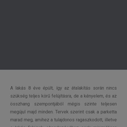
távolabbi ismerősöm keresett meg azzal a céllal,
KERESÉS
hogy segítsek neki a lakását átalakítani, berendezni.
Az ingatlan egy új építésű társasház földszinti,
2
kertkapcsolatos lakása, mely 60 m
, a hozzátartozó
2
kert pedig 220 m
-es.
Jelenlegi elosztása szerint amerikai konyhás nappali,
két szoba, egy különálló fürdőszoba, egy mosdó, és
egy háztartási helyiség található benne.
A lakás 8 éve épült, így az átalakítás során nincs
szükség teljes körű felújításra, de a kényelem, és az
összhang szempontjából mégis szinte teljesen
megújul majd minden. Tervek szerint csak a parketta
marad meg, amihez a tulajdonos ragaszkodott, illetve