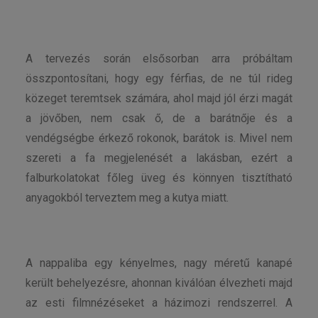
A tervezés során elsősorban arra próbáltam
összpontosítani, hogy egy férfias, de ne túl rideg
közeget teremtsek számára, ahol majd jól érzi magát
a jövőben, nem csak ő, de a barátnője és a
vendégségbe érkező rokonok, barátok is. Mivel nem
szereti a fa megjelenését a lakásban, ezért a
falburkolatokat főleg üveg és könnyen tisztítható
anyagokból terveztem meg a kutya miatt.
A nappaliba egy kényelmes, nagy méretű kanapé
került behelyezésre, ahonnan kiválóan élvezheti majd
az esti filmnézéseket a házimozi rendszerrel. A