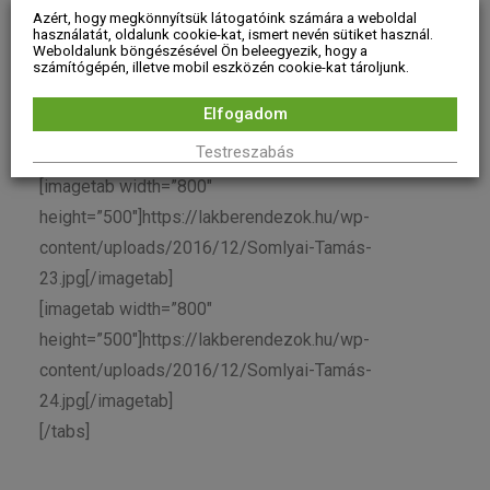
content/uploads/2016/12/Somlyai-Tamás-
Azért, hogy megkönnyítsük látogatóink számára a weboldal
21.jpg[/imagetab]
használatát, oldalunk cookie-kat, ismert nevén sütiket használ.
Weboldalunk böngészésével Ön beleegyezik, hogy a
[imagetab width=”800″
számítógépén, illetve mobil eszközén cookie-kat tároljunk.
height=”500″]https://lakberendezok.hu/wp-
Elfogadom
content/uploads/2016/12/Somlyai-Tamás-
Testreszabás
22.jpg[/imagetab]
[imagetab width=”800″
height=”500″]https://lakberendezok.hu/wp-
content/uploads/2016/12/Somlyai-Tamás-
23.jpg[/imagetab]
[imagetab width=”800″
height=”500″]https://lakberendezok.hu/wp-
content/uploads/2016/12/Somlyai-Tamás-
24.jpg[/imagetab]
[/tabs]