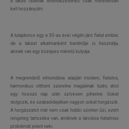
a lakás falainak elrendezéséhez csak minimálisan
kell hozzányúlni.
A tulajdonos egy a 30-as évei végén járó fiatal ember,
de a lakást alkalmanként barátnője is használja,
akinek van egy közepes méretű kutyája.
A megrendelő elmondása alapján modern, fiatalos,
harmonikus otthont szeretne magáénak tudni, ahol
egy hosszú nap után szívesen pihenne. Sokat
dolgozik, és szabadidejében nagyon sokat horgászik.
A horgászatot már nem csak hobbi szinten űzi, ezért
rengeteg tartozéka van, amiknek a tárolása hatalmas
problémát jelent neki.