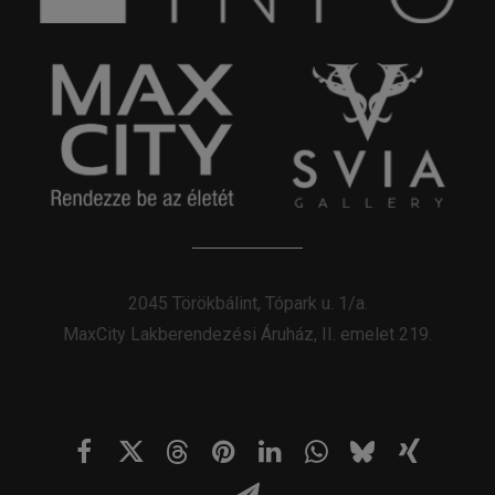
2045 Törökbálint, Tópark u. 1/a.
MaxCity Lakberendezési Áruház, II. emelet 219.