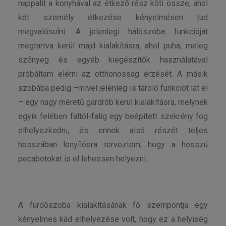
nappalit a konyhával az étkező rész köti össze, ahol
két személy étkezése kényelmésen tud
megvalósulni. A jelenlegi hálószoba funkcióját
megtartva kerül majd kialakításra, ahol puha, meleg
szőnyeg és egyéb kiegészítők használatával
próbáltam elérni az otthonosság érzését. A másik
szobába pedig –mivel jelenleg is tároló funkciót lát el
– egy nagy méretű gardrób kerül kialakításra, melynek
egyik felében faltól-falig egy beépített szekrény fog
elhelyezkedni, és ennek alsó részét teljes
hosszában lenyílósra terveztem, hogy a hosszú
pecabotokat is el lehessen helyezni.
A fürdőszoba kialakításának fő szempontja egy
kényelmes kád elhelyezése volt, hogy ez a helyiség