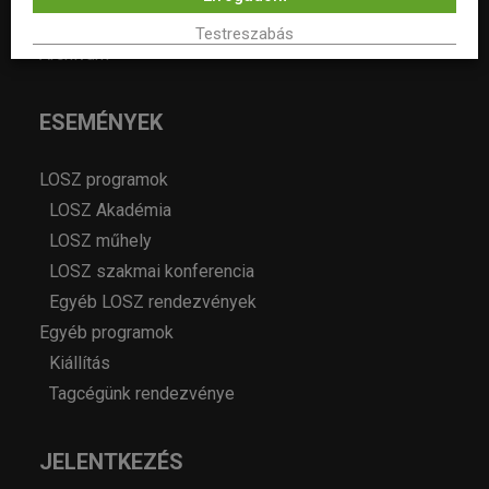
Álláshirdetés
Testreszabás
Archívum
ESEMÉNYEK
LOSZ programok
LOSZ Akadémia
LOSZ műhely
LOSZ szakmai konferencia
Egyéb LOSZ rendezvények
Egyéb programok
Kiállítás
Tagcégünk rendezvénye
JELENTKEZÉS