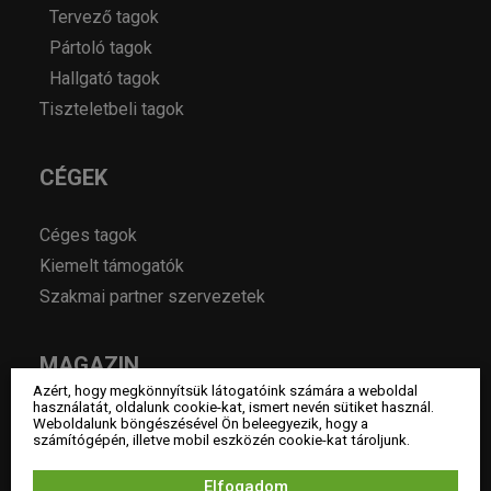
Tervező tagok
Pártoló tagok
Hallgató tagok
Tiszteletbeli tagok
CÉGEK
Céges tagok
Kiemelt támogatók
Szakmai partner szervezetek
MAGAZIN
Azért, hogy megkönnyítsük látogatóink számára a weboldal
használatát, oldalunk cookie-kat, ismert nevén sütiket használ.
Hírek
Weboldalunk böngészésével Ön beleegyezik, hogy a
számítógépén, illetve mobil eszközén cookie-kat tároljunk.
Év lakberendezője pályázatok
Pályázatok
Elfogadom