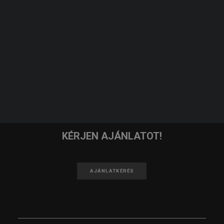
JELENTKEZEM
KERESÉS
IRATKOZZ FEL A HÍRLEVELÜNKRE!
FELIRATKOZOM
KÉRJEN AJÁNLATOT!
AJÁNLATKÉRÉS