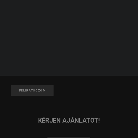
KERESÉS
JELENTKEZZ TAGNAK!
JELENTKEZEM
IRATKOZZ FEL A HÍRLEVELÜNKRE!
FELIRATKOZOM
KÉRJEN AJÁNLATOT!