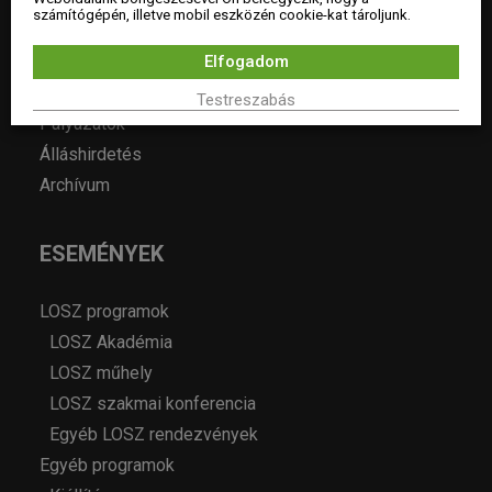
MAGAZIN
számítógépén, illetve mobil eszközén cookie-kat tároljunk.
Elfogadom
Hírek
Év lakberendezője pályázatok
Testreszabás
Pályázatok
Álláshirdetés
Archívum
ESEMÉNYEK
LOSZ programok
LOSZ Akadémia
LOSZ műhely
LOSZ szakmai konferencia
Egyéb LOSZ rendezvények
Egyéb programok