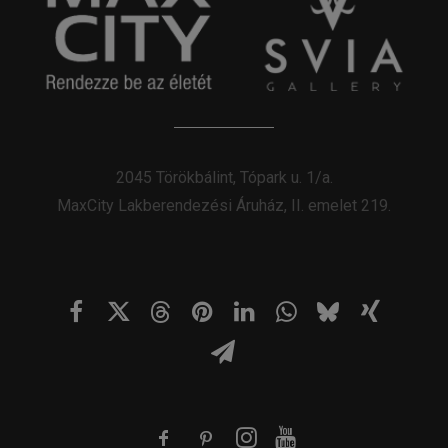
2045 Törökbálint, Tópark u. 1/a.
MaxCity Lakberendezési Áruház, II. emelet 219.