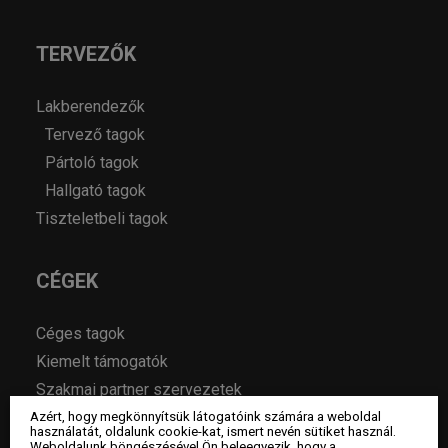
TERVEZŐK
Lakberendezők
Tervező tagok
Pártoló tagok
Hallgató tagok
Tiszteletbeli tagok
CÉGEK
Céges tagok
Kiemelt támogatók
Szakmai partner szervezetek
Azért, hogy megkönnyítsük látogatóink számára a weboldal
használatát, oldalunk cookie-kat, ismert nevén sütiket használ.
Weboldalunk böngészésével Ön beleegyezik, hogy a