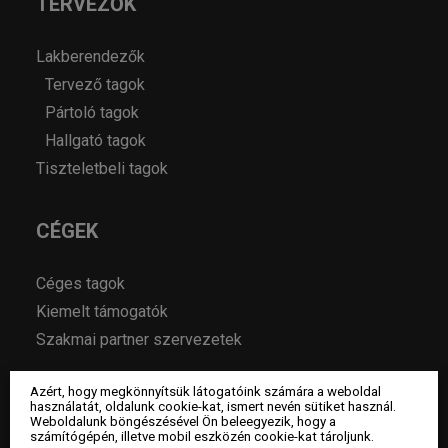
TERVEZŐK
Lakberendezők
Tervező tagok
Pártoló tagok
Hallgató tagok
Tiszteletbeli tagok
CÉGEK
Céges tagok
Kiemelt támogatók
Szakmai partner szervezetek
Azért, hogy megkönnyítsük látogatóink számára a weboldal
MAGAZIN
használatát, oldalunk cookie-kat, ismert nevén sütiket használ.
Weboldalunk böngészésével Ön beleegyezik, hogy a
számítógépén, illetve mobil eszközén cookie-kat tároljunk.