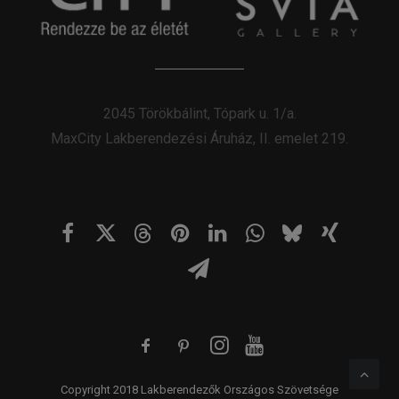
2045 Törökbálint, Tópark u. 1/a.
MaxCity Lakberendezési Áruház, II. emelet 219.
Copyright 2018 Lakberendezők Országos Szövetsége