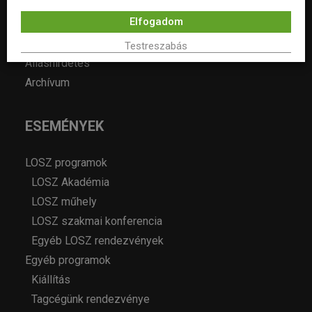
Hírek
Elfogadom
Év lakberendezője pályázatok
Pályázatok
Testreszabás
Álláshirdetés
Archívum
ESEMÉNYEK
LOSZ programok
LOSZ Akadémia
LOSZ műhely
LOSZ szakmai konferencia
Egyéb LOSZ rendezvények
Egyéb programok
Kiállítás
Tagcégünk rendezvénye