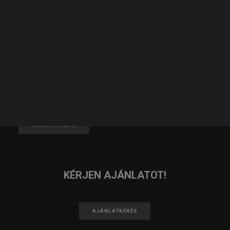
JELENTKEZZ TAGNAK!
KERESÉS
JELENTKEZEM
IRATKOZZ FEL A HÍRLEVELÜNKRE!
FELIRATKOZOM
KÉRJEN AJÁNLATOT!
AJÁNLATKÉRÉS